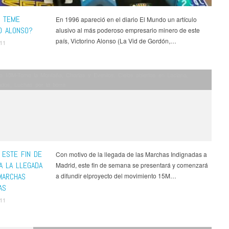
N TEME
En 1996 apareció en el diario El Mundo un artículo
NO ALONSO?
alusivo al más poderoso empresario minero de este
país, Victorino Alonso (La Vid de Gordón,…
011
a 15M-Toma la Montaña
,
Charlas y Eventos
,
Cielos abiertos en Laciana
,
ados
,
Luchas por la tierra
 ESTE FIN DE
Con motivo de la llegada de las Marchas Indignadas a
A LA LLEGADA
Madrid, este fin de semana se presentará y comenzará
MARCHAS
a difundir elproyecto del movimiento 15M…
AS
011