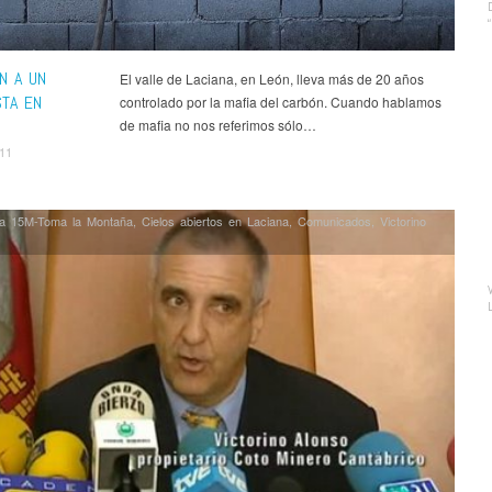
N A UN
El valle de Laciana, en León, lleva más de 20 años
STA EN
controlado por la mafia del carbón. Cuando hablamos
de mafia no nos referimos sólo…
011
a 15M-Toma la Montaña
,
Cielos abiertos en Laciana
,
Comunicados
,
Victorino