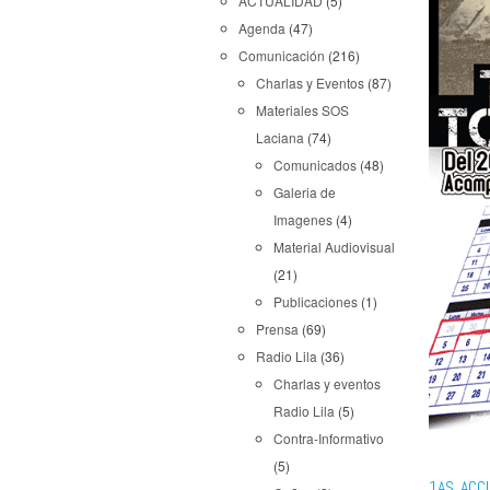
ACTUALIDAD
(5)
Agenda
(47)
Comunicación
(216)
Charlas y Eventos
(87)
Materiales SOS
Laciana
(74)
Comunicados
(48)
Galeria de
Imagenes
(4)
Material Audiovisual
(21)
Publicaciones
(1)
Prensa
(69)
Radio Lila
(36)
Charlas y eventos
Radio Lila
(5)
Contra-Informativo
(5)
1AS ACC