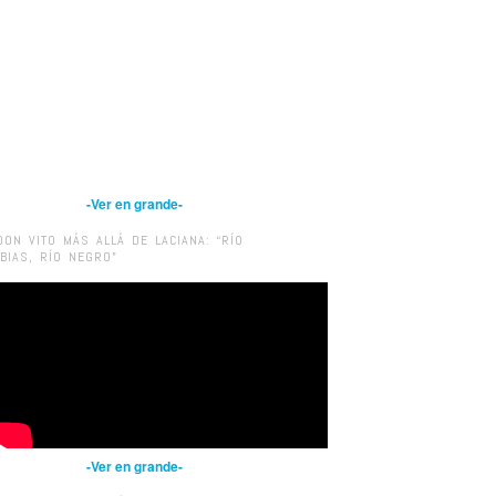
-Ver en grande-
DON VITO MÁS ALLÁ DE LACIANA: “RÍO
IBIAS, RÍO NEGRO”
-Ver en grande-