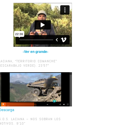
-Ver en grande-
LACIANA, “TERRITORIO COMANCHE”
(ESCARABAJO VERDE). 23’57”
Descarga
S.O.S. LACIANA – NOS SOBRAN LOS
MOTIVOS. 9’10”