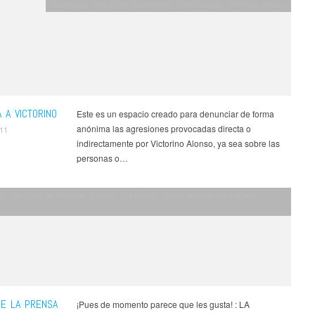
Acampada 15M-Toma la Montaña
,
Comunicados
,
Victorino Alonso
 A VICTORINO
Este es un espacio creado para denunciar de forma
anónima las agresiones provocadas directa o
011
indirectamente por Victorino Alonso, ya sea sobre las
personas o…
a 15M-Toma la Montaña
,
Charlas y Eventos
,
Cielos abiertos en Laciana
,
CE LA PRENSA
¡Pues de momento parece que les gusta! : LA