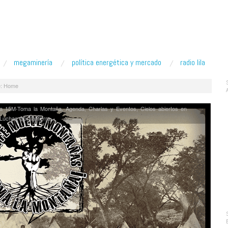
megaminería
política energética y mercado
radio lila
:
Home
a 15M-Toma la Montaña
,
Agenda
,
Charlas y Eventos
,
Cielos abiertos en
Luchas por la tierra