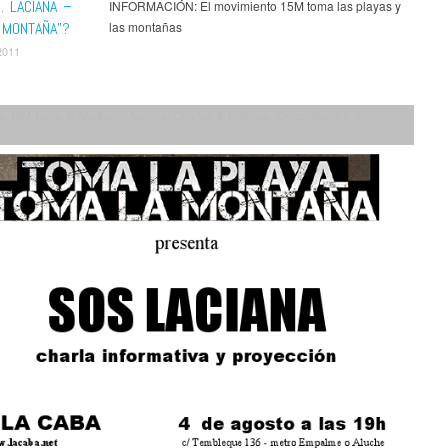
S. LACIANA –
INFORMACIÓN: El movimiento 15M toma las playas y
 MONTAÑA”?
las montañas
2011
a 15M-Toma la Montaña
,
Agenda
,
Charlas y Eventos
,
Cielos abiertos en