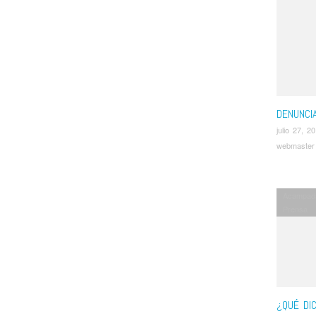
DENUNCIA
julio 27, 2
webmaster
Acampad
Prensa
¿QUÉ DI