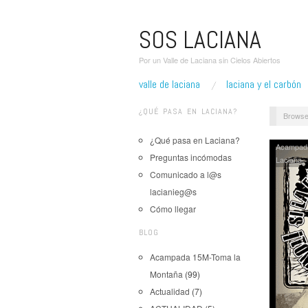
SOS LACIANA
Por un Valle de Laciana sin Cielos Abiertos
valle de laciana
laciana y el carbón
¿QUÉ PASA EN LACIANA?
Browse
¿Qué pasa en Laciana?
Acampad
Preguntas incómodas
Laciana
,
Comunicado a l@s
lacianieg@s
Cómo llegar
BLOG
Acampada 15M-Toma la
Montaña
(99)
Actualidad
(7)