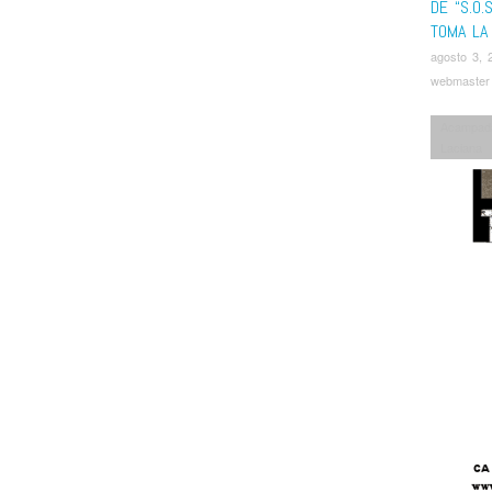
DE “S.O.
TOMA LA
agosto 3, 
webmaster
Acampad
Laciana