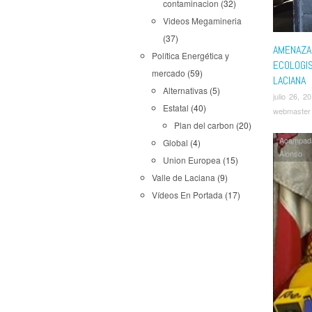
contaminacion
(32)
Videos Megamineria
(37)
AMENAZA
Política Energética y
ECOLOGI
mercado
(59)
LACIANA
Alternativas
(5)
julio 26, 2
Estatal
(40)
webmaster
Plan del carbon
(20)
Acampad
Global
(4)
Alonso
Union Europea
(15)
Valle de Laciana
(9)
Vídeos En Portada
(17)