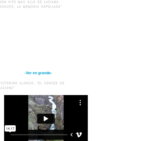
DON VITO MAS ALLÁ DE LACIANA:
“CHAVES, LA MEMORIA EXPOLIADA”
-Ver en grande-
VICTORINO ALONSO, “EL CÁNCER DE
LACIANA”