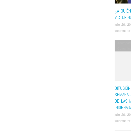
¿A QUIÉ
VICTORI
julio 26, 2
webmaster
Acampad
Comunic
DIFUSIÓN
SEMANA 
DE LAS 
INDIGNAD
julio 26, 2
webmaster