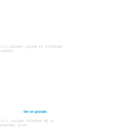
S.O.S.LACIANA- ¿QUIÉN ES VICTORINO
ALONSO?
-Ver en grande-
S.O.S. LACIANA- RESERVA DE LA
BIOSFERA. 22’35”