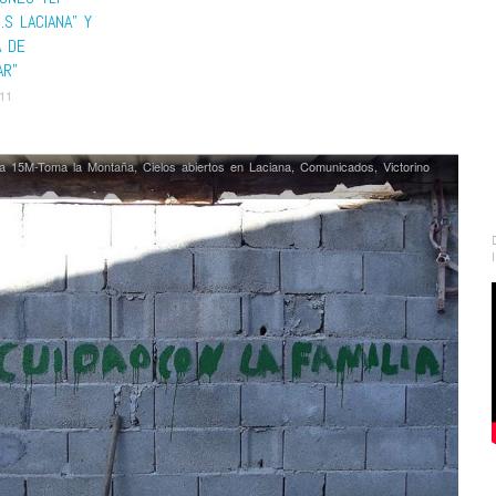
O.S LACIANA” Y
A DE
AR”
011
a 15M-Toma la Montaña
,
Cielos abiertos en Laciana
,
Comunicados
,
Victorino