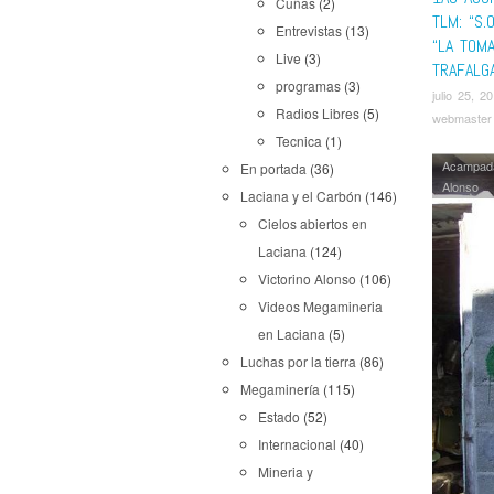
Cuñas
(2)
TLM: “S.
Entrevistas
(13)
“LA TOM
Live
(3)
TRAFALG
programas
(3)
julio 25, 2
Radios Libres
(5)
webmaster
Tecnica
(1)
Acampad
En portada
(36)
Alonso
Laciana y el Carbón
(146)
Cielos abiertos en
Laciana
(124)
Victorino Alonso
(106)
Videos Megamineria
en Laciana
(5)
Luchas por la tierra
(86)
Megaminería
(115)
Estado
(52)
Internacional
(40)
Mineria y