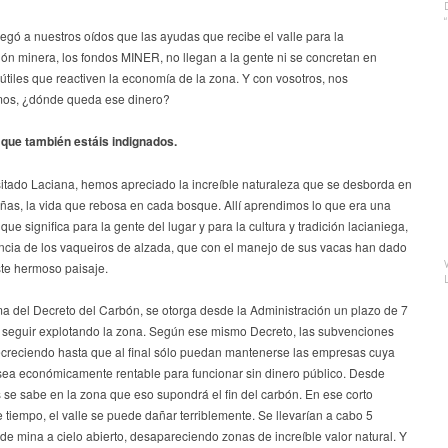
egó a nuestros oídos que las ayudas que recibe el valle para la
ón minera, los fondos MINER, no llegan a la gente ni se concretan en
útiles que reactiven la economía de la zona. Y con vosotros, nos
os, ¿dónde queda ese dinero?
ue también estáis indignados.
itado Laciana, hemos apreciado la increíble naturaleza que se desborda en
ñas, la vida que rebosa en cada bosque. Allí aprendimos lo que era una
 que significa para la gente del lugar y para la cultura y tradición lacianiega,
ancia de los vaqueiros de alzada, que con el manejo de sus vacas han dado
ste hermoso paisaje.
ma del Decreto del Carbón, se otorga desde la Administración un plazo de 7
 seguir explotando la zona. Según ese mismo Decreto, las subvenciones
decreciendo hasta que al final sólo puedan mantenerse las empresas cuya
 sea económicamente rentable para funcionar sin dinero público. Desde
se sabe en la zona que eso supondrá el fin del carbón. En ese corto
 tiempo, el valle se puede dañar terriblemente. Se llevarían a cabo 5
de mina a cielo abierto, desapareciendo zonas de increíble valor natural. Y