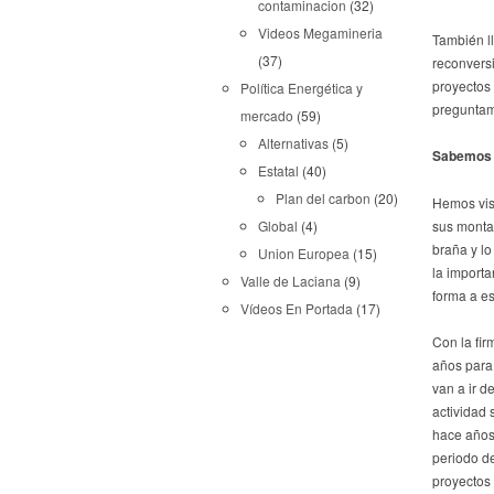
contaminacion
(32)
Videos Megamineria
También ll
(37)
reconversi
proyectos 
Política Energética y
preguntam
mercado
(59)
Alternativas
(5)
Sabemos q
Estatal
(40)
Plan del carbon
(20)
Hemos vis
sus monta
Global
(4)
braña y lo
Union Europea
(15)
la import
Valle de Laciana
(9)
forma a e
Vídeos En Portada
(17)
Con la fir
años para
van a ir 
actividad
hace años 
periodo de
proyectos 