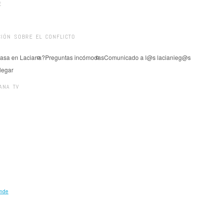
E
IÓN SOBRE EL CONFLICTO
asa en Laciana?
Preguntas incómodas
Comunicado a l@s lacianieg@s
legar
ANA TV
ande