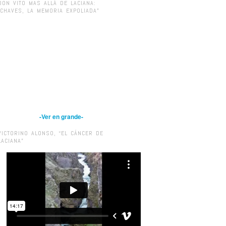
DON VITO MAS ALLÁ DE LACIANA:
“CHAVES, LA MEMORIA EXPOLIADA”
-Ver en grande-
VICTORINO ALONSO, “EL CÁNCER DE
LACIANA”