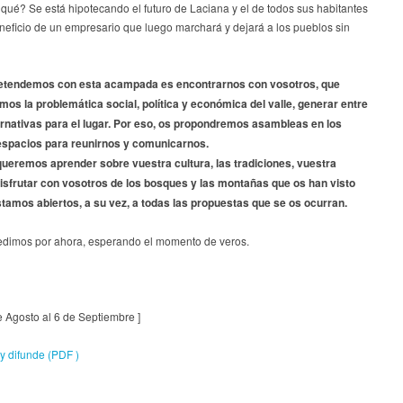
qué? Se está hipotecando el futuro de Laciana y el de todos sus habitantes
neficio de un empresario que luego marchará y dejará a los pueblos sin
etendemos con esta acampada es encontrarnos con vosotros, que
os la problemática social, política y económica del valle, generar entre
ernativas para el lugar. Por eso, os propondremos asambleas en los
espacios para reunirnos y comunicarnos.
ueremos aprender sobre vuestra cultura, las tradiciones, vuestra
 disfrutar con vosotros de los bosques y las montañas que os han visto
stamos abiertos, a su vez, a todas las propuestas que se os ocurran.
dimos por ahora, esperando el momento de veros.
e Agosto al 6 de Septiembre ]
y difunde (PDF )