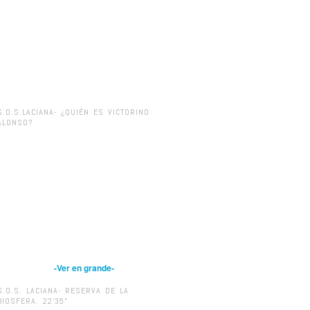
S.O.S.LACIANA- ¿QUIÉN ES VICTORINO
ALONSO?
-Ver en grande-
S.O.S. LACIANA- RESERVA DE LA
BIOSFERA. 22’35”