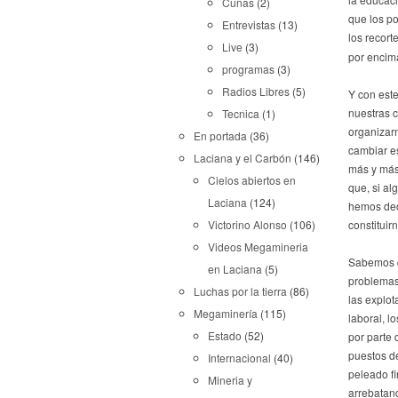
Cuñas
(2)
que los po
Entrevistas
(13)
los recort
Live
(3)
por encima
programas
(3)
Radios Libres
(5)
Y con est
nuestras 
Tecnica
(1)
organizar
En portada
(36)
cambiar es
Laciana y el Carbón
(146)
más y más
Cielos abiertos en
que, si al
Laciana
(124)
hemos deci
constituir
Victorino Alonso
(106)
Videos Megamineria
Sabemos q
en Laciana
(5)
problemas 
Luchas por la tierra
(86)
las explot
Megaminería
(115)
laboral, l
Estado
(52)
por parte
puestos de
Internacional
(40)
peleado f
Mineria y
arrebatan