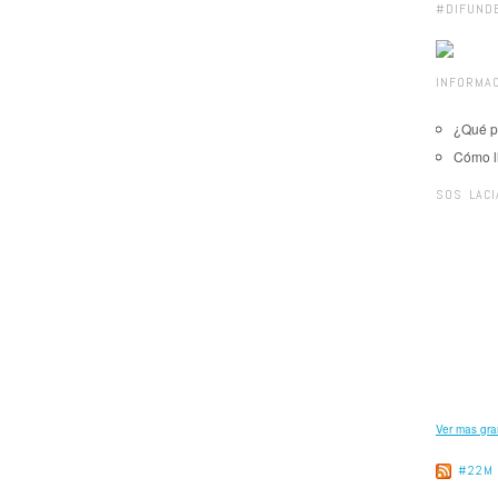
#DIFUND
INFORMAC
¿Qué p
Cómo l
SOS LACI
Ver mas gr
#22M