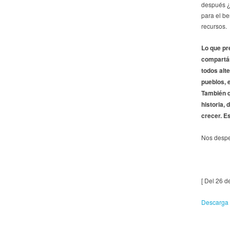
después ¿
para el be
recursos.
Lo que pr
compartám
todos alt
pueblos, 
También q
historia,
crecer. E
Nos despe
[ Del 26 d
Descarga 