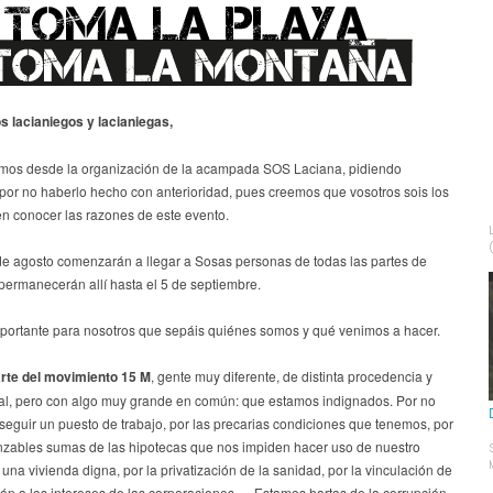
os lacianiegos y lacianiegas,
imos desde la organización de la acampada SOS Laciana, pidiendo
por no haberlo hecho con anterioridad, pues creemos que vosotros sois los
en conocer las razones de este evento.
 de agosto comenzarán a llegar a Sosas personas de todas las partes de
permanecerán allí hasta el 5 de septiembre.
portante para nosotros que sepáis quiénes somos y qué venimos a hacer.
rte del movimiento 15 M
, gente muy diferente, de distinta procedencia y
ial, pero con algo muy grande en común: que estamos indignados. Por no
eguir un puesto de trabajo, por las precarias condiciones que tenemos, por
anzables sumas de las hipotecas que nos impiden hacer uso de nuestro
una vivienda digna, por la privatización de la sanidad, por la vinculación de
ón a los intereses de las corporaciones … Estamos hartas de la corrupción,