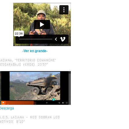
-Ver en grande-
LACIANA, “TERRITORIO COMANCHE”
(ESCARABAJO VERDE). 23’57”
Descarga
S.O.S. LACIANA – NOS SOBRAN LOS
MOTIVOS. 9’10”