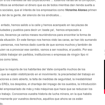
líticos se embolsen el dinero que es de todos mientras dan rienda suelta a
es sociales, que el interés de los empresarios como
Victorino Alonso
primen
 del de la gente, del silencio de los sindicatos…
e enfado, hemos salido a la calle y hemos acampado en las plazas de
ciudades y pueblos para decir un: basta ya!, hemos empezado a
nos, llevamos ya varios meses reuniéndonos para encontrar la forma de
ta situación. En este tiempo nos hemos visto las caras, se han ido sumando
 personas, nos hemos dado cuenta de que somos muchos y también de
guien va a provocar ese cambio, vamos a ser nosotros, el pueblo. Por eso
dido trabajar sin partidos, instituciones o empresas de ningún tipo ni
nos como tales.
ue la mayoría de los habitantes del Valle compartís muchos de los
que se están visibilizando en el movimiento: la precariedad del trabajo en
aciones a cielo abierto, la falta de medidas de seguridad, la inestabilidad
os EREs, los despidos, el chantaje del impago de los sueldos, la introducción
 del empresariado de más y más máquinas que hace que se reduzcan los
 trabajo. Conocemos vuestra historia de lucha minera, en la que habéis
irmemente por vuestros derechos, aquéllos que ahora se os están
do.