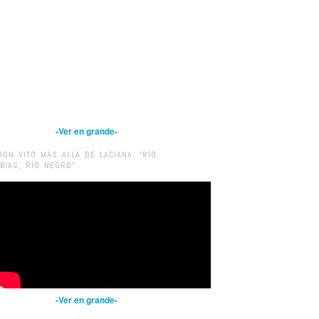
-Ver en grande-
DON VITO MÁS ALLÁ DE LACIANA: “RÍO
IBIAS, RÍO NEGRO”
-Ver en grande-