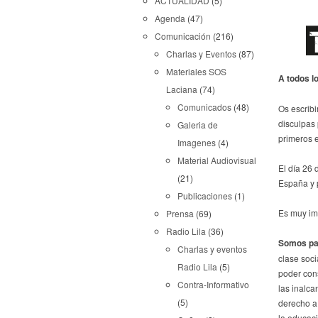
ACTUALIDAD
(5)
Agenda
(47)
Comunicación
(216)
Charlas y Eventos
(87)
Materiales SOS
A todos l
Laciana
(74)
Comunicados
(48)
Os escrib
disculpas 
Galeria de
primeros 
Imagenes
(4)
Material Audiovisual
El día 26
(21)
España y 
Publicaciones
(1)
Es muy im
Prensa
(69)
Radio Lila
(36)
Somos pa
Charlas y eventos
clase soc
Radio Lila
(5)
poder cons
Contra-Informativo
las inalc
(5)
derecho a 
la educaci