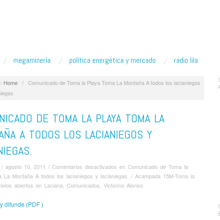
megaminería
política energética y mercado
radio lila
:
Home
/
Comunicado de Toma la Playa Toma La Montaña A todos los lacianiegos
niegas.
ICADO DE TOMA LA PLAYA TOMA LA
ÑA A TODOS LOS LACIANIEGOS Y
NIEGAS.
/
agosto 10, 2011
/
Comentarios desactivados
en Comunicado de Toma la
 La Montaña A todos los lacianiegos y lacianiegas.
/
Acampada 15M-Toma la
ielos abiertos en Laciana
,
Comunicados
,
Victorino Alonso
y difunde (PDF )