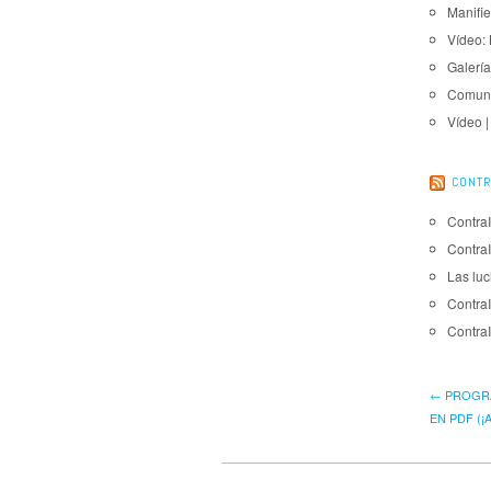
Manifie
Vídeo: 
Galería
Comuni
Vídeo 
CONTR
Contra
Contra
Las luc
Contra
Contra
← PROGRA
EN PDF (¡A