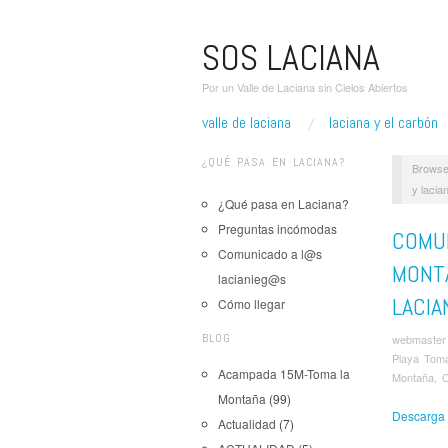
SOS LACIANA
Por un Valle de Laciana sin Cielos Abiertos
valle de laciana
laciana y el carbón
¿QUÉ PASA EN LACIANA?
Browse
y lacia
¿Qué pasa en Laciana?
Preguntas incómodas
COMUN
Comunicado a l@s
MONTA
lacianieg@s
LACIA
Cómo llegar
BLOG
webmaster
Playa Toma
Acampada 15M-Toma la
Montaña
,
C
Montaña
(99)
Descarga 
Actualidad
(7)