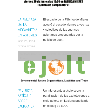
LA AMENAZA
El espacio de la Fábrika de Mieres
DE LA
acogió el pasado viernes a vecinxs
MEGAMINERÍA
y colectivos de las cuencas
asturianas preocupadas por la
EN ASTURIES
noticia de que…
junio 25, 2014
rizoma rizoma
ACTUALIDAD
,
Cielos abiertos en Laciana
,
En portada
,
Prensa
“VICTORY”,
Un interesante artículo sobre la
ARTÍCULO
paralización de las explotaciones a
SOBRE
cielo abierto en Laciana publicado
en el blog de EJOLT
LACIANA EN