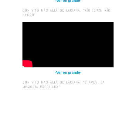
-Ver en grande-
DON VITO MÁS ALLÁ DE LACIANA: “RÍO IBIAS, RÍO
NEGRO”
-Ver en grande-
DON VITO MAS ALLÁ DE LACIANA: “CHAVES, LA
MEMORIA EXPOLIADA”