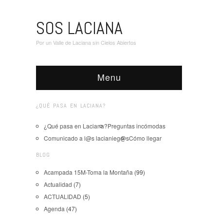
SOS LACIANA
Por un Valle de Laciana sin Cielos Abiertos
Menu
¿QUÉ PASA EN LACIANA?
¿Qué pasa en Laciana?
Preguntas incómodas
Comunicado a l@s lacianieg@s
Cómo llegar
BLOG
Acampada 15M-Toma la Montaña
(99)
Actualidad
(7)
ACTUALIDAD
(5)
Agenda
(47)