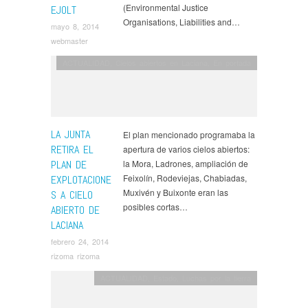
(Environmental Justice
EJOLT
Organisations, Liabilities and…
mayo 8, 2014
webmaster
ACTUALIDAD
,
Cielos abiertos en Laciana
,
En portada
LA JUNTA
El plan mencionado programaba la
RETIRA EL
apertura de varios cielos abiertos:
PLAN DE
la Mora, Ladrones, ampliación de
Feixolín, Rodeviejas, Chabiadas,
EXPLOTACIONE
Muxivén y Buixonte eran las
S A CIELO
posibles cortas…
ABIERTO DE
LACIANA
febrero 24, 2014
rizoma rizoma
ACTUALIDAD
,
Estado
,
Luchas por la tierra