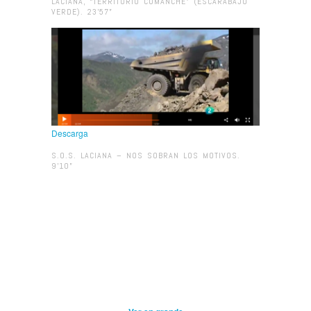
LACIANA, “TERRITORIO COMANCHE” (ESCARABAJO
VERDE). 23’57”
Descarga
S.O.S. LACIANA – NOS SOBRAN LOS MOTIVOS.
9’10”