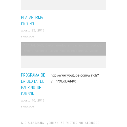
PLATAFORMA
ORO NO
agosto 23, 2013
slowcode
ACTUALIDAD
,
Cielos abiertos en Laciana
,
En portada
,
Estatal
,
Victorino Alonso
,
Vídeos En Portada
,
Videos
Megamineria en Laciana
PROGRAMA DE
http://www.youtube.com/watch?
LA SEXTA: EL
v=PPXLqDAt-K0
PADRINO DEL
CARBÓN
agosto 10, 2013
slowcode
S.O.S.LACIANA- ¿QUIÉN ES VICTORINO ALONSO?