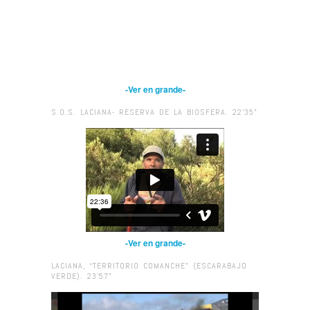
-Ver en grande-
S.O.S. LACIANA- RESERVA DE LA BIOSFERA. 22’35”
-Ver en grande-
LACIANA, “TERRITORIO COMANCHE” (ESCARABAJO
VERDE). 23’57”