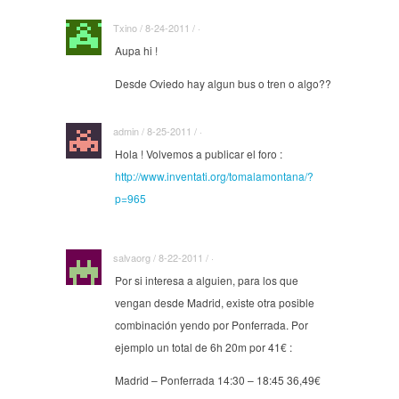
Txino / 8-24-2011 / ·
Aupa hi !
Desde Oviedo hay algun bus o tren o algo??
admin / 8-25-2011 / ·
Hola ! Volvemos a publicar el foro :
http://www.inventati.org/tomalamontana/?
p=965
salvaorg / 8-22-2011 / ·
Por si interesa a alguien, para los que
vengan desde Madrid, existe otra posible
combinación yendo por Ponferrada. Por
ejemplo un total de 6h 20m por 41€ :
Madrid – Ponferrada 14:30 – 18:45 36,49€