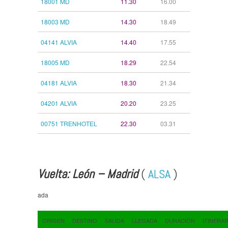
18001 MD
11.30
16.00
18003 MD
14.30
18.49
04141 ALVIA
14.40
17.55
18005 MD
18.29
22.54
04181 ALVIA
18.30
21.34
04201 ALVIA
20.20
23.25
00751 TRENHOTEL
22.30
03.31
Vuelta: León – Madrid
(
ALSA
)
ada
ORIGEN
DESTINO
SALIDA
LLEGADA
DURACIÓN
ITINERA