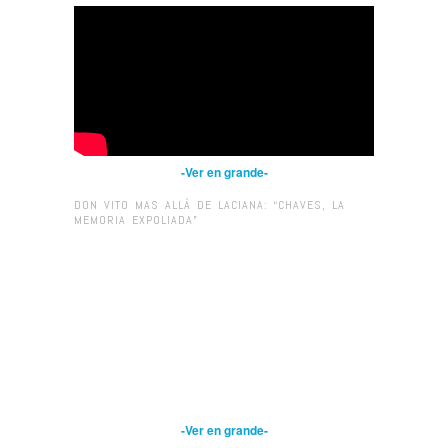
-Ver en grande-
DON VITO MAS ALLÁ DE LACIANA: “CHAVES, LA
MEMORIA EXPOLIADA”
-Ver en grande-