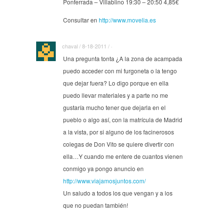
Ponferrada – Villablino 19:30 – 20:50 4,85€
Consultar en
http://www.movelia.es
chaval / 8-18-2011 / ·
Una pregunta tonta ¿A la zona de acampada
puedo acceder con mi furgoneta o la tengo
que dejar fuera? Lo digo porque en ella
puedo llevar materiales y a parte no me
gustaría mucho tener que dejarla en el
pueblo o algo así, con la matrícula de Madrid
a la vista, por si alguno de los facinerosos
colegas de Don Vito se quiere divertir con
ella…Y cuando me entere de cuantos vienen
conmigo ya pongo anuncio en
http://www.viajamosjuntos.com/
Un saludo a todos los que vengan y a los
que no puedan también!