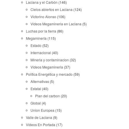
Laciana y el Carbón
(146)
Cielos abiertos en Laciana
(124)
Victorino Alonso
(106)
Videos Megamineria en Laciana
(5)
Luchas por la tierra
(86)
Megaminería
(115)
Estado
(52)
Internacional
(40)
Mineria y contaminacion
(32)
Videos Megamineria
(37)
Política Energética y mercado
(59)
Alternativas
(5)
Estatal
(40)
Plan del carbon
(20)
Global
(4)
Union Europea
(15)
Valle de Laciana
(9)
Vídeos En Portada
(17)