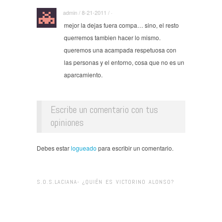
admin / 8-21-2011 / ·
mejor la dejas fuera compa… sino, el resto
querremos tambien hacer lo mismo.
queremos una acampada respetuosa con
las personas y el entorno, cosa que no es un
aparcamiento.
Escribe un comentario con tus
opiniones
Debes estar
logueado
para escribir un comentario.
S.O.S.LACIANA- ¿QUIÉN ES VICTORINO ALONSO?