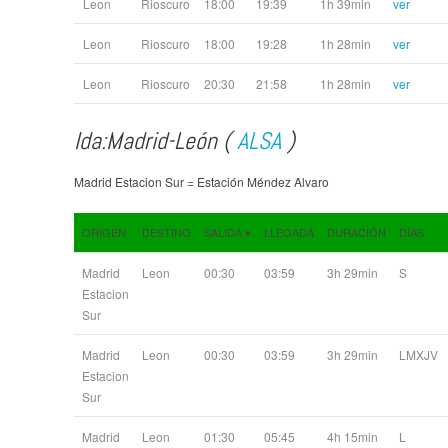
Leon
Rioscuro
18:00
19:39
1h 39min
ver
Leon
Rioscuro
18:00
19:28
1h 28min
ver
Leon
Rioscuro
20:30
21:58
1h 28min
ver
Ida:Madrid-León (
ALSA
)
Madrid Estacion Sur = Estación Méndez Alvaro
ORIGEN
DESTINO
SALIDA
▾
LLEGADA
DURACIÓN
DÍAS
Madrid
Leon
00:30
03:59
3h 29min
S
Estacion
Sur
Madrid
Leon
00:30
03:59
3h 29min
LMXJV
Estacion
Sur
Madrid
Leon
01:30
05:45
4h 15min
L