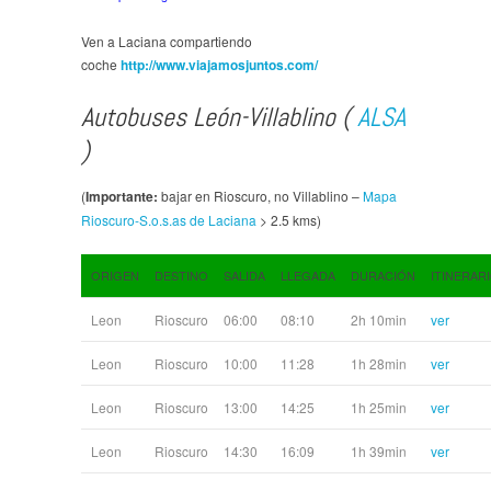
Ven a Laciana compartiendo
coche
http://www.viajamosjuntos.com/
Autobuses León-Villablino (
ALSA
)
(
Importante:
bajar en Rioscuro, no Villablino –
Mapa
Rioscuro-S.o.s.as de Laciana
> 2.5 kms)
ORIGEN
DESTINO
SALIDA
LLEGADA
DURACIÓN
ITINERAR
Leon
Rioscuro
06:00
08:10
2h 10min
ver
Leon
Rioscuro
10:00
11:28
1h 28min
ver
Leon
Rioscuro
13:00
14:25
1h 25min
ver
Leon
Rioscuro
14:30
16:09
1h 39min
ver