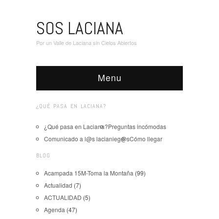
SOS LACIANA
Por un Valle de Laciana sin Cielos Abiertos
Menu
¿QUÉ PASA EN LACIANA?
¿Qué pasa en Laciana?
Preguntas incómodas
Comunicado a l@s lacianieg@s
Cómo llegar
BLOG
Acampada 15M-Toma la Montaña
(99)
Actualidad
(7)
ACTUALIDAD
(5)
Agenda
(47)