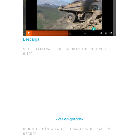
Descarga
S.O.S. LACIANA – NOS SOBRAN LOS MOTIVOS.
9’10”
-Ver en grande-
DON VITO MÁS ALLÁ DE LACIANA: “RÍO IBIAS, RÍO
NEGRO”