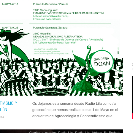
TIVISMO Y
Os dejamos esta semana desde Radio Lila con otra
TIÓN
grabación que hemos realizado este 1 de Mayo en el
encuentro de Agroecologia y Cooperativismo que…
014
Charlas y eventos Radio Lila
,
Radio Lila
,
Vídeos En Portada