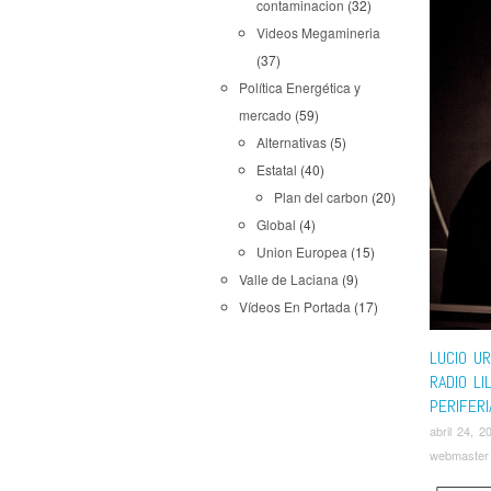
contaminacion
(32)
Videos Megamineria
(37)
Política Energética y
mercado
(59)
Alternativas
(5)
Estatal
(40)
Plan del carbon
(20)
Global
(4)
Union Europea
(15)
Valle de Laciana
(9)
Vídeos En Portada
(17)
LUCIO UR
RADIO LI
PERIFERI
abril 24, 2
webmaster