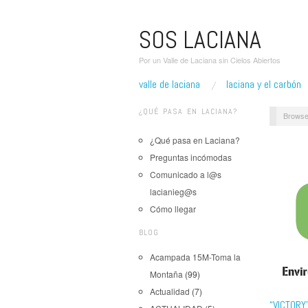
SOS LACIANA
Por un Valle de Laciana sin Cielos Abiertos
valle de laciana
laciana y el carbón
¿QUÉ PASA EN LACIANA?
Browse
¿Qué pasa en Laciana?
Preguntas incómodas
Comunicado a l@s
lacianieg@s
Cómo llegar
BLOG
Acampada 15M-Toma la
Montaña
(99)
Actualidad
(7)
“VICTORY