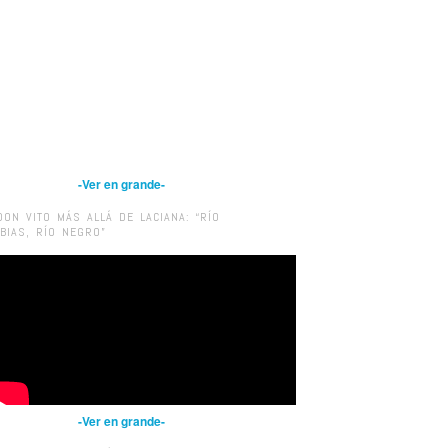
-Ver en grande-
DON VITO MÁS ALLÁ DE LACIANA: “RÍO
IBIAS, RÍO NEGRO”
-Ver en grande-