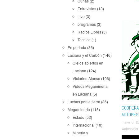
Cuñas
(2)
Entrevistas
(13)
Live
(3)
programas
(3)
Radios Libres
(5)
Tecnica
(1)
En portada
(36)
Laciana y el Carbón
(146)
Cielos abiertos en
Laciana
(124)
Victorino Alonso
(106)
Videos Megamineria
en Laciana
(5)
Luchas por la tierra
(86)
COOPERA
Megaminería
(115)
AUTOGES
Estado
(52)
mayo 6, 2
Internacional
(40)
webmaster
Mineria y