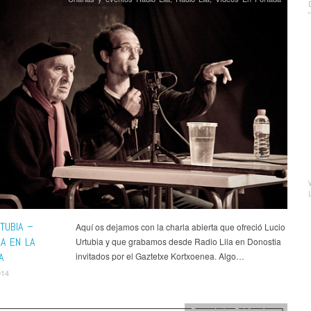
TUBIA –
Aquí os dejamos con la charla abierta que ofreció Lucio
LA EN LA
Urtubia y que grabamos desde Radio Lila en Donostia
A
invitados por el Gaztetxe Kortxoenea. Algo…
014
En portada
,
Publicaciones