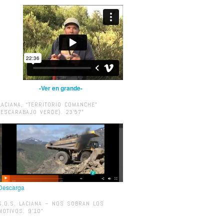
-Ver en grande-
LACIANA, “TERRITORIO COMANCHE”
(ESCARABAJO VERDE). 23’57”
Descarga
S.O.S. LACIANA – NOS SOBRAN LOS
MOTIVOS. 9’10”