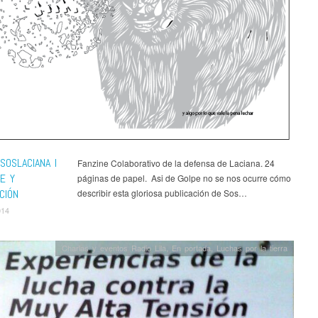
SOSLACIANA I
Fanzine Colaborativo de la defensa de Laciana. 24
E Y
páginas de papel. Asi de Golpe no se nos ocurre cómo
CIÓN
describir esta gloriosa publicación de Sos…
014
Charlas y eventos Radio Lila
,
En portada
,
Luchas por la tierra