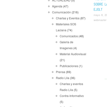
ACTUALIDAD
(5)
SOBRE L
Agenda
(47)
EJOLT
Comunicación
(216)
mayo 8, 2
Charlas y Eventos
(87)
webmaster
Materiales SOS
Laciana
(74)
Comunicados
(48)
Galeria de
Imagenes
(4)
Material Audiovisual
(21)
Publicaciones
(1)
Prensa
(69)
Radio Lila
(36)
Charlas y eventos
Radio Lila
(5)
Contra-Informativo
(5)