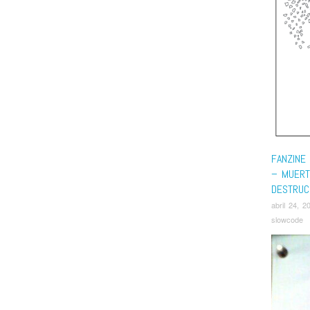
FANZINE 
– MUERT
DESTRUC
abril 24, 2
slowcode