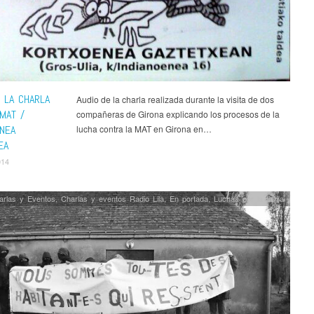
E LA CHARLA
Audio de la charla realizada durante la visita de dos
MAT /
compañeras de Girona explicando los procesos de la
NEA
lucha contra la MAT en Girona en…
EA
014
arlas y Eventos
,
Charlas y eventos Radio Lila
,
En portada
,
Luchas por la tierra