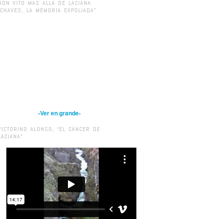
DON VITO MAS ALLÁ DE LACIANA:
“CHAVES, LA MEMORIA EXPOLIADA”
-Ver en grande-
VICTORINO ALONSO, “EL CÁNCER DE
LACIANA”