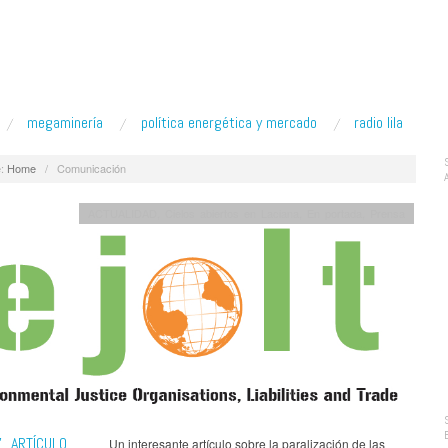
megaminería
política energética y mercado
radio lila
:
Home
/
Comunicación
ACTUALIDAD
,
Cielos abiertos en Laciana
,
En portada
,
Prensa
”, ARTÍCULO
Un interesante artículo sobre la paralización de las