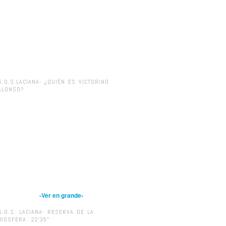
S.O.S.LACIANA- ¿QUIÉN ES VICTORINO
ALONSO?
-Ver en grande-
S.O.S. LACIANA- RESERVA DE LA
BIOSFERA. 22’35”