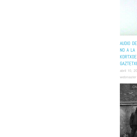
AUDIO D
NO A LA 
KORTXOE
GAZTETX
abril 10, 2
webmaster
Ch