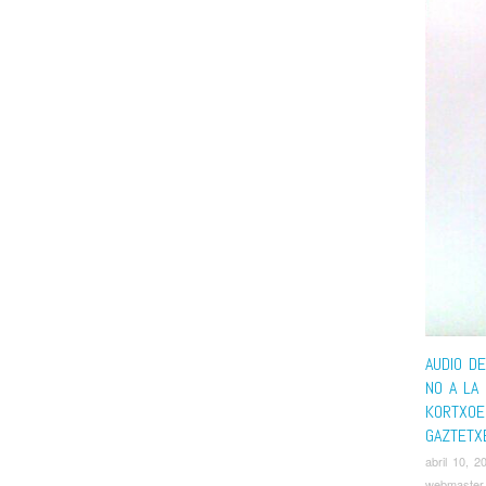
AUDIO D
NO A LA 
KORTXOE
GAZTETX
abril 10, 2
webmaster