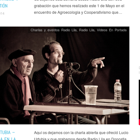
TIÓN
grabación que hemos realizado este 1 de Mayo en el
encuentro de Agroecologia y Cooperativismo que…
014
Charlas y eventos Radio Lila
,
Radio Lila
,
Vídeos En Portada
TUBIA –
Aquí os dejamos con la charla abierta que ofreció Lucio
LA EN LA
Urtubia y que grabamos desde Radio Lila en Donostia