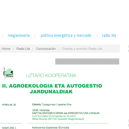
megaminería
política energética y mercado
radio lila
:
Home
/
Radio Lila
/
Comunicación
/
Charlas y eventos Radio Lila
Charlas y eventos Radio Lila
,
Radio Lila