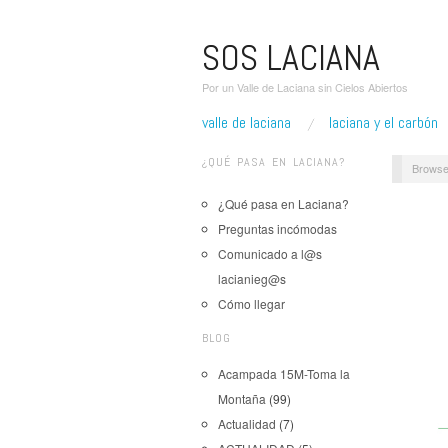
SOS LACIANA
Por un Valle de Laciana sin Cielos Abiertos
valle de laciana
laciana y el carbón
¿QUÉ PASA EN LACIANA?
Browse
¿Qué pasa en Laciana?
Preguntas incómodas
Comunicado a l@s
lacianieg@s
Cómo llegar
BLOG
Acampada 15M-Toma la
Montaña
(99)
Actualidad
(7)