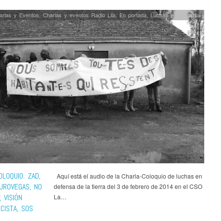
arlas y Eventos
,
Charlas y eventos Radio Lila
,
En portada
,
Luchas por la tierra
OLOQUIO: ZAD,
Aquí está el audio de la Charla-Coloquio de luchas en
EUROVEGAS, NO
defensa de la tierra del 3 de febrero de 2014 en el CSO
, VISIÓN
La…
CISTA, SOS