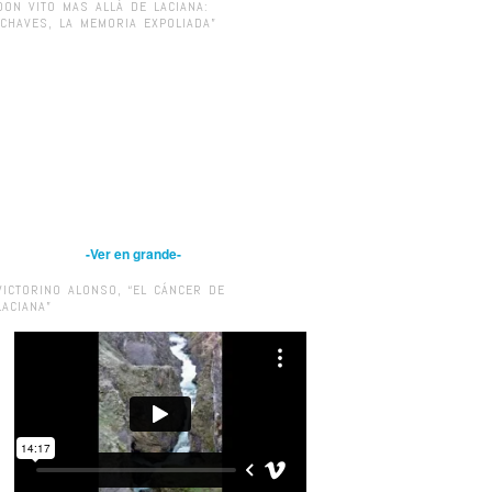
DON VITO MAS ALLÁ DE LACIANA:
“CHAVES, LA MEMORIA EXPOLIADA”
-Ver en grande-
VICTORINO ALONSO, “EL CÁNCER DE
LACIANA”