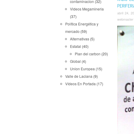
contaminacion
(32)
PERIFERI
Videos Megamineria
abril 24, 2
(37)
webmaster
Política Energética y
mercado
(59)
Alternativas
(5)
Estatal
(40)
Plan del carbon
(20)
Global
(4)
Union Europea
(15)
Valle de Laciana
(9)
Vídeos En Portada
(17)