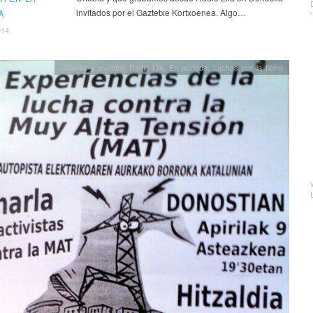
A
invitados por el Gaztetxe Kortxoenea. Algo…
014
Charlas y eventos Radio Lila
,
En portada
,
Luchas por la tierra