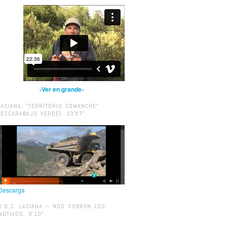
-Ver en grande-
LACIANA, “TERRITORIO COMANCHE”
(ESCARABAJO VERDE). 23’57”
Descarga
S.O.S. LACIANA – NOS SOBRAN LOS
MOTIVOS. 9’10”