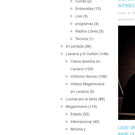
Cuñas
(2)
AUTOGES
Entrevistas
(13)
mayo 6, 2
Live
(3)
webmaster
programas
(3)
Radios Libres
(5)
Tecnica
(1)
En portada
(36)
Laciana y el Carbón
(146)
Cielos abiertos en
Laciana
(124)
Victorino Alonso
(106)
Videos Megamineria
en Laciana
(5)
Luchas por la tierra
(86)
Megaminería
(115)
Estado
(52)
Internacional
(40)
LUCIO UR
Mineria y
RADIO LI