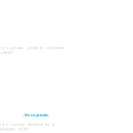
S.O.S.LACIANA- ¿QUIÉN ES VICTORINO
ALONSO?
-Ver en grande-
S.O.S. LACIANA- RESERVA DE LA
BIOSFERA. 22’35”