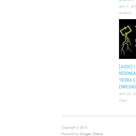
abril 3, 20
abobora
[AUDIO] 
REDONDA
TIERRA 
ENREDAD
abril 18, 2
chico
Copyright © 2018
Powered by
Oxygen Theme
.