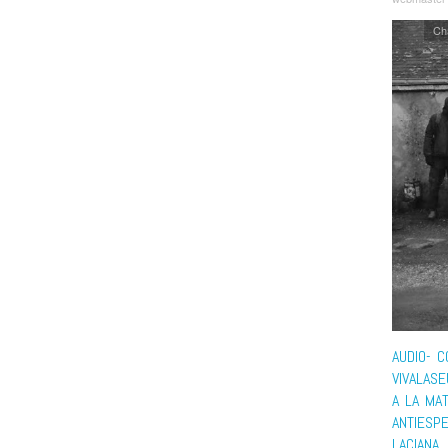
Ch
AUDIO- C
VIVALAS
A LA MAT
ANTIESPE
LACIANA