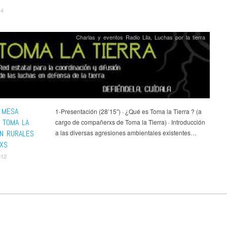
14
Charlas y eventos Radio Lila
,
Luchas por la tierra
I MESA
1-Presentación (28’15″) · ¿Qué es Toma la Tierra ? (a
 TOMA LA
cargo de compañerxs de Toma la Tierra) · Introducción
EN RURALES
a las diversas agresiones ambientales existentes…
XS
012