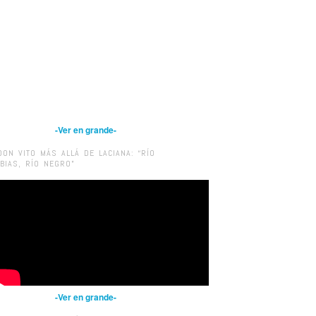
-Ver en grande-
DON VITO MÁS ALLÁ DE LACIANA: “RÍO
IBIAS, RÍO NEGRO”
-Ver en grande-