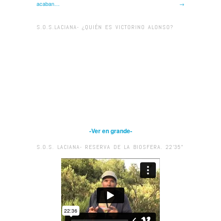
acaban…
→
S.O.S.LACIANA- ¿QUIÉN ES VICTORINO ALONSO?
-Ver en grande-
S.O.S. LACIANA- RESERVA DE LA BIOSFERA. 22’35”