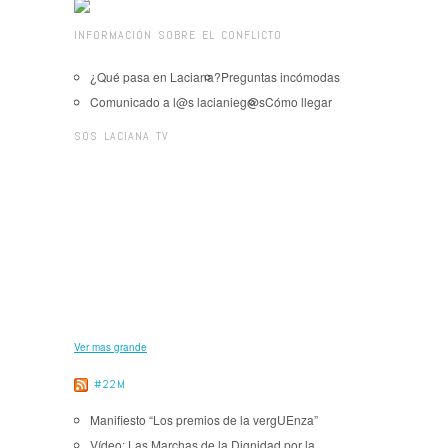
INFORMACIÓN SOBRE EL CONFLICTO
¿Qué pasa en Laciana?
Preguntas incómodas
Comunicado a l@s lacianieg@s
Cómo llegar
SOS LACIANA TV
Ver mas grande
#22M
Manifiesto “Los premios de la vergUEnza”
Vídeo: Las Marchas de la Dignidad por la