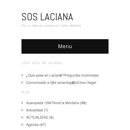
SOS LACIANA
Por un Valle de Laciana sin Cielos Abiertos
Menu
¿QUÉ PASA EN LACIANA?
¿Qué pasa en Laciana?
Preguntas incómodas
Comunicado a l@s lacianieg@s
Cómo llegar
BLOG
Acampada 15M-Toma la Montaña
(99)
Actualidad
(7)
ACTUALIDAD
(5)
Agenda
(47)