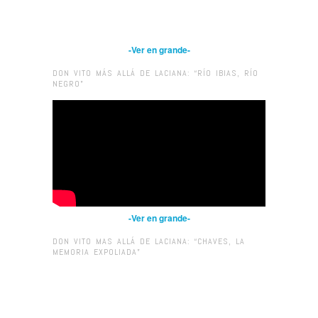
-Ver en grande-
DON VITO MÁS ALLÁ DE LACIANA: “RÍO IBIAS, RÍO
NEGRO”
-Ver en grande-
DON VITO MAS ALLÁ DE LACIANA: “CHAVES, LA
MEMORIA EXPOLIADA”