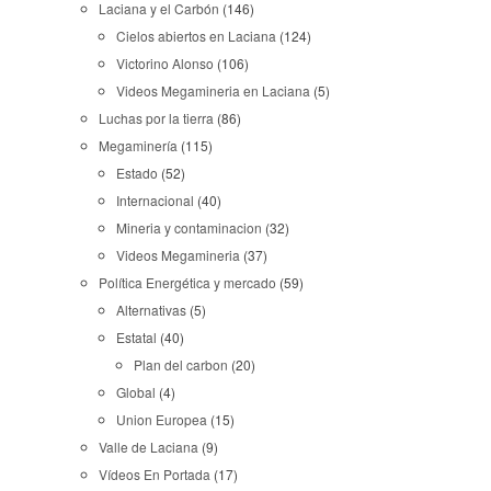
Laciana y el Carbón
(146)
Cielos abiertos en Laciana
(124)
Victorino Alonso
(106)
Videos Megamineria en Laciana
(5)
Luchas por la tierra
(86)
Megaminería
(115)
Estado
(52)
Internacional
(40)
Mineria y contaminacion
(32)
Videos Megamineria
(37)
Política Energética y mercado
(59)
Alternativas
(5)
Estatal
(40)
Plan del carbon
(20)
Global
(4)
Union Europea
(15)
Valle de Laciana
(9)
Vídeos En Portada
(17)