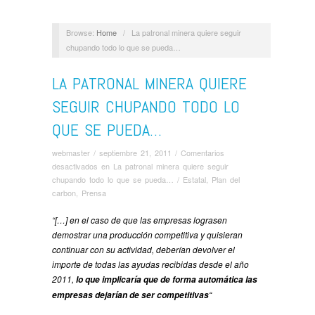
Browse:
Home
/
La patronal minera quiere seguir
chupando todo lo que se pueda…
LA PATRONAL MINERA QUIERE
SEGUIR CHUPANDO TODO LO
QUE SE PUEDA…
webmaster
/
septiembre 21, 2011
/
Comentarios
desactivados
en La patronal minera quiere seguir
chupando todo lo que se pueda…
/
Estatal
,
Plan del
carbon
,
Prensa
“[…] en el caso de que las empresas lograsen
demostrar una producción competitiva y quisieran
continuar con su actividad, deberían devolver el
importe de todas las ayudas recibidas desde el año
2011,
lo que implicaría que de forma automática las
“
empresas dejarían de ser competitivas