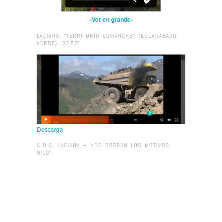
-Ver en grande-
LACIANA, “TERRITORIO COMANCHE” (ESCARABAJO
VERDE). 23’57”
Descarga
S.O.S. LACIANA – NOS SOBRAN LOS MOTIVOS.
9’10”