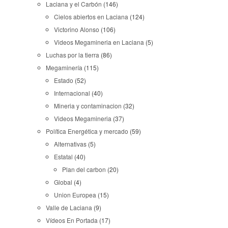
Laciana y el Carbón
(146)
Cielos abiertos en Laciana
(124)
Victorino Alonso
(106)
Videos Megamineria en Laciana
(5)
Luchas por la tierra
(86)
Megaminería
(115)
Estado
(52)
Internacional
(40)
Mineria y contaminacion
(32)
Videos Megamineria
(37)
Política Energética y mercado
(59)
Alternativas
(5)
Estatal
(40)
Plan del carbon
(20)
Global
(4)
Union Europea
(15)
Valle de Laciana
(9)
Vídeos En Portada
(17)