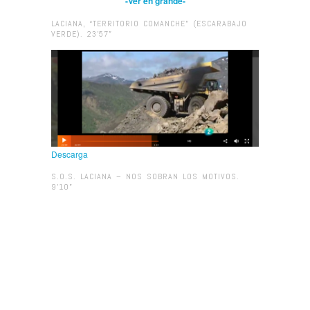
-Ver en grande-
LACIANA, “TERRITORIO COMANCHE” (ESCARABAJO
VERDE). 23’57”
Descarga
S.O.S. LACIANA – NOS SOBRAN LOS MOTIVOS.
9’10”