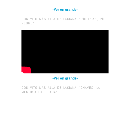
-Ver en grande-
DON VITO MÁS ALLÁ DE LACIANA: “RÍO IBIAS, RÍO
NEGRO”
-Ver en grande-
DON VITO MAS ALLÁ DE LACIANA: “CHAVES, LA
MEMORIA EXPOLIADA”