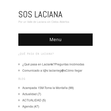
SOS LACIANA
Por un Valle de Laciana sin Cielos Abiertos
Menu
¿QUÉ PASA EN LACIANA?
¿Qué pasa en Laciana?
Preguntas incómodas
Comunicado a l@s lacianieg@s
Cómo llegar
BLOG
Acampada 15M-Toma la Montaña
(99)
Actualidad
(7)
ACTUALIDAD
(5)
Agenda
(47)