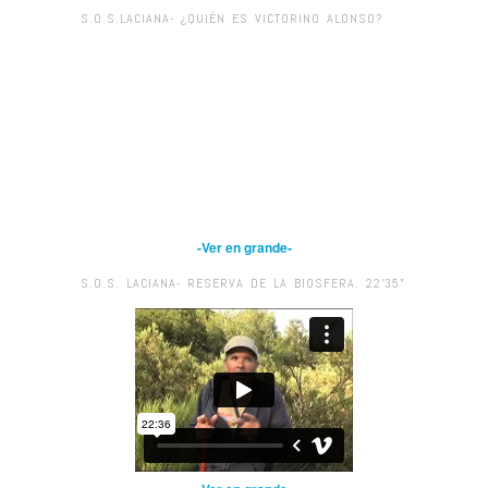
S.O.S.LACIANA- ¿QUIÉN ES VICTORINO ALONSO?
-Ver en grande-
S.O.S. LACIANA- RESERVA DE LA BIOSFERA. 22’35”