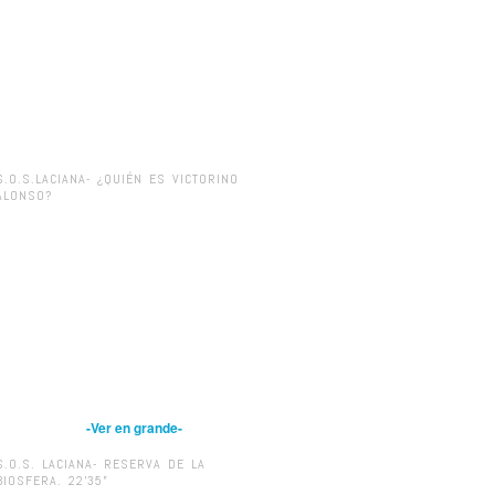
S.O.S.LACIANA- ¿QUIÉN ES VICTORINO
ALONSO?
-Ver en grande-
S.O.S. LACIANA- RESERVA DE LA
BIOSFERA. 22’35”