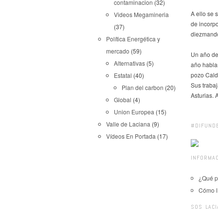
contaminacion
(32)
A ello se 
Videos Megamineria
de incorp
(37)
diezmando 
Política Energética y
mercado
(59)
Un año de
Alternativas
(5)
año hablan
pozo Calde
Estatal
(40)
Sus traba
Plan del carbon
(20)
Asturias. 
Global
(4)
Union Europea
(15)
Valle de Laciana
(9)
#DIFUND
Vídeos En Portada
(17)
INFORMAC
¿Qué p
Cómo l
SOS LACI