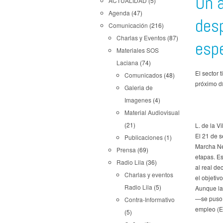
Un
a
ACTUALIDAD
(5)
Agenda
(47)
des
Comunicación
(216)
Charlas y Eventos
(87)
esp
Materiales SOS
Laciana
(74)
El sector 
Comunicados
(48)
próximo d
Galeria de
Imagenes
(4)
Material Audiovisual
(21)
L. de la Vi
El 21 de s
Publicaciones
(1)
Marcha Neg
Prensa
(69)
etapas. Es
Radio Lila
(36)
al real de
Charlas y eventos
el objetiv
Radio Lila
(5)
Aunque la 
—se puso 
Contra-Informativo
empleo (ER
(5)