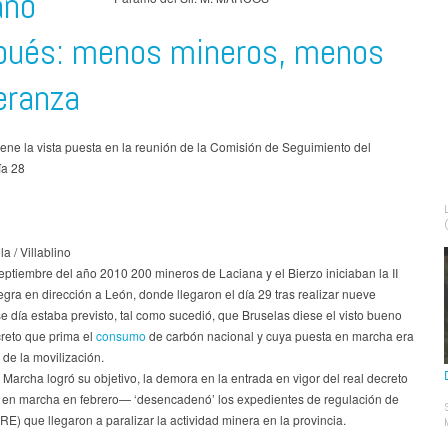
ño
pués: menos mineros, menos
eranza
tiene la vista puesta en la reunión de la Comisión de Seguimiento del
ía 28
lla / Villablino
eptiembre del año 2010 200 mineros de Laciana y el Bierzo iniciaban la II
ra en dirección a León, donde llegaron el día 29 tras realizar nueve
e día estaba previsto, tal como sucedió, que Bruselas diese el visto bueno
creto que prima el
consumo
de carbón nacional y cuya puesta en marcha era
o de la movilización.
Marcha logró su objetivo, la demora en la entrada en vigor del real decreto
en marcha en febrero— ‘desencadenó’ los expedientes de regulación de
E) que llegaron a paralizar la actividad minera en la provincia.