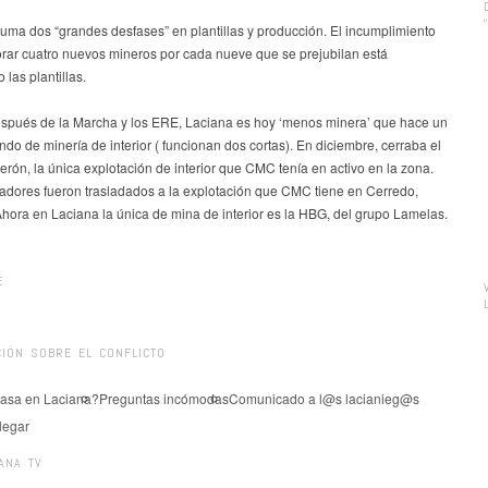
suma dos “grandes desfases” en plantillas y producción. El incumplimiento
orar cuatro nuevos mineros por cada nueve que se prejubilan está
las plantillas.
spués de la Marcha y los ERE, Laciana es hoy ‘menos minera’ que hace un
do de minería de interior ( funcionan dos cortas). En diciembre, cerraba el
rón, la única explotación de interior que CMC tenía en activo en la zona.
jadores fueron trasladados a la explotación que CMC tiene en Cerredo,
Ahora en Laciana la única de mina de interior es la HBG, del grupo Lamelas.
E
IÓN SOBRE EL CONFLICTO
asa en Laciana?
Preguntas incómodas
Comunicado a l@s lacianieg@s
legar
ANA TV