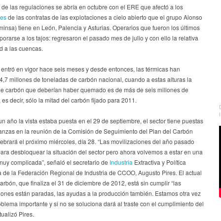
’ de las regulaciones se abría en octubre con el ERE que afectó a los
res
de las contratas de las explotaciones a cielo abierto que el grupo Alonso
nsa) tiene en León, Palencia y Asturias. Operarios que fueron los últimos
porarse a los tajos: regresaron el pasado mes de julio y con ello la relativa
d a las cuencas.
 entró en vigor hace seis meses y desde entonces, las térmicas han
,7 millones de toneladas de carbón nacional, cuando a estas alturas la
de carbón que deberían haber quemado es de más de seis millones de
 es decir, sólo la mitad del carbón fijado para 2011.
un año la vista estaba puesta en el 29 de septiembre, el sector tiene puestas
anzas en la reunión de la Comisión de Seguimiento del Plan del Carbón
ebrará el próximo miércoles, día 28. “Las movilizaciones del año pasado
para desbloquear la situación del sector pero ahora volvemos a estar en una
muy complicada”, señaló el secretario de
Industria
Extractiva y Política
a de la Federación Regional de Industria de CCOO, Augusto Pires. El actual
arbón, que finaliza el 31 de diciembre de 2012, está sin cumplir “las
iones están paradas, las ayudas a la producción también. Estamos otra vez
blema importante y si no se soluciona dará al traste con el cumplimiento del
tualizó Pires.