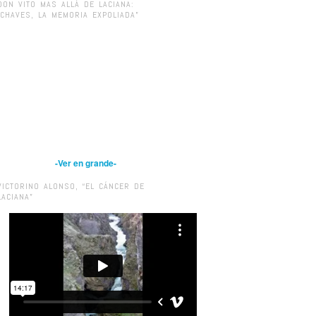
DON VITO MAS ALLÁ DE LACIANA:
“CHAVES, LA MEMORIA EXPOLIADA”
-Ver en grande-
VICTORINO ALONSO, “EL CÁNCER DE
LACIANA”