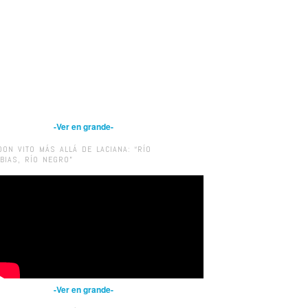
-Ver en grande-
DON VITO MÁS ALLÁ DE LACIANA: “RÍO
IBIAS, RÍO NEGRO”
-Ver en grande-