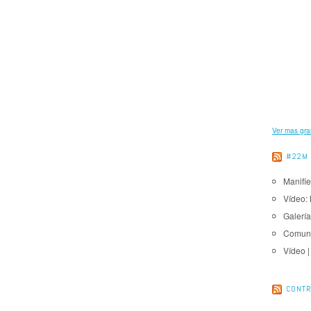
Ver mas gr
#22M
Manifie
Vídeo: 
Galería
Comuni
Vídeo 
CONTR