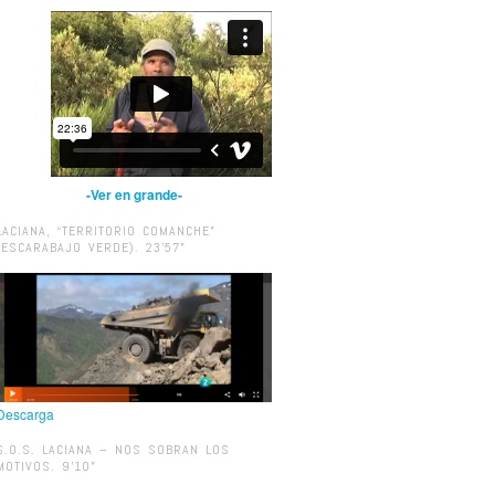
-Ver en grande-
LACIANA, “TERRITORIO COMANCHE”
(ESCARABAJO VERDE). 23’57”
Descarga
S.O.S. LACIANA – NOS SOBRAN LOS
MOTIVOS. 9’10”