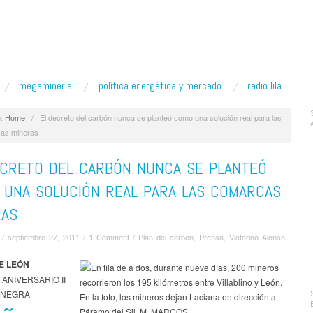
megaminería
política energética y mercado
radio lila
:
Home
/
El decreto del carbón nunca se planteó como una solución real para las
as mineras
ECRETO DEL CARBÓN NUNCA SE PLANTEÓ
 UNA SOLUCIÓN REAL PARA LAS COMARCAS
RAS
/
septiembre 27, 2011
/
1 Comment
/
Plan del carbon
,
Prensa
,
Victorino Alonso
E LEÓN
/ ANIVERSARIO II
 NEGRA