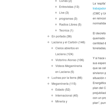
Cuñas
(2)
La ‘espita
Entrevistas
(13)
trabajado
Live
(3)
(CMC y Umi
en reincor
programas
(3)
normalida
Radios Libres
(5)
Tecnica
(1)
El decreto
En portada
(36)
quemado 4
Laciana y el Carbón
(146)
cantidad 
toneladas,
Cielos abiertos en
Laciana
(124)
Y si hace 
Victorino Alonso
(106)
sus esper
Videos Megamineria
que se cel
en Laciana
(5)
sirvieron 
Luchas por la tierra
(86)
situación 
Energétic
Megaminería
(115)
plan del C
Estado
(52)
prejubilac
Internacional
(40)
con un pro
Mineria y
plan”, pun