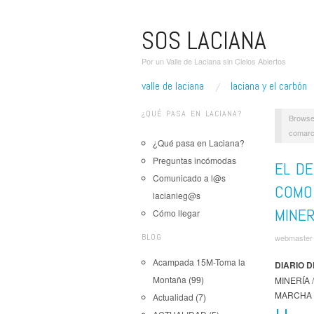
SOS LACIANA
Por un Valle de Laciana sin Cielos Abiertos
valle de laciana
laciana y el carbón
¿QUÉ PASA EN LACIANA?
Browse
comarc
¿Qué pasa en Laciana?
Preguntas incómodas
EL D
Comunicado a l@s
COMO
lacianieg@s
MINE
Cómo llegar
BLOG
webmaster
Acampada 15M-Toma la
DIARIO D
Montaña
(99)
MINERÍA 
MARCHA
Actualidad
(7)