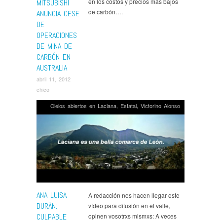
en los costos y precios más bajos
MITSUBISHI
de carbón….
ANUNCIA CESE
DE
OPERACIONES
DE MINA DE
CARBÓN EN
AUSTRALIA
abril 11, 2012
chico
Cielos abiertos en Laciana
,
Estatal
,
Victorino Alonso
ANA LUISA
A redacción nos hacen llegar este
DURÁN:
vídeo para difusión en el valle,
CULPABLE
opinen vosotrxs mismxs: A veces