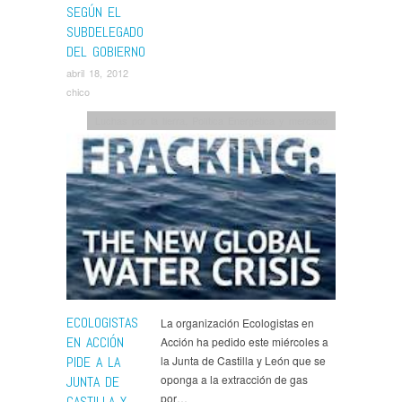
SEGÚN EL
SUBDELEGADO
DEL GOBIERNO
abril 18, 2012
chico
Luchas por la tierra
,
Política Energética y mercado
ECOLOGISTAS
La organización Ecologistas en
EN ACCIÓN
Acción ha pedido este miércoles a
PIDE A LA
la Junta de Castilla y León que se
oponga a la extracción de gas
JUNTA DE
por…
CASTILLA Y