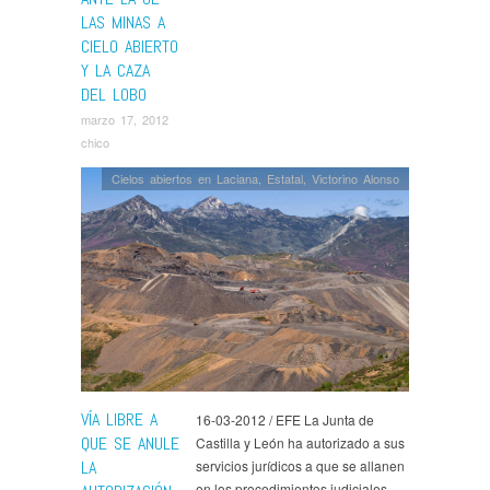
LAS MINAS A
CIELO ABIERTO
Y LA CAZA
DEL LOBO
marzo 17, 2012
chico
Cielos abiertos en Laciana
,
Estatal
,
Victorino Alonso
VÍA LIBRE A
16-03-2012 / EFE La Junta de
QUE SE ANULE
Castilla y León ha autorizado a sus
LA
servicios jurídicos a que se allanen
en los procedimientos judiciales