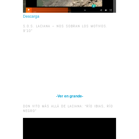
Descarga
S.O.S. LACIANA – NOS SOBRAN LOS MOTIVOS.
9’10”
-Ver en grande-
DON VITO MÁS ALLÁ DE LACIANA: “RÍO IBIAS, RÍO
NEGRO”