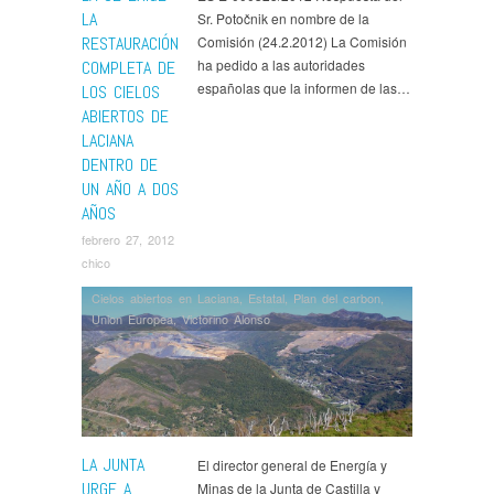
LA
Sr. Potočnik en nombre de la
RESTAURACIÓN
Comisión (24.2.2012) La Comisión
ha pedido a las autoridades
COMPLETA DE
españolas que la informen de las…
LOS CIELOS
ABIERTOS DE
LACIANA
DENTRO DE
UN AÑO A DOS
AÑOS
febrero 27, 2012
chico
Cielos abiertos en Laciana
,
Estatal
,
Plan del carbon
,
Union Europea
,
Victorino Alonso
LA JUNTA
El director general de Energía y
URGE A
Minas de la Junta de Castilla y