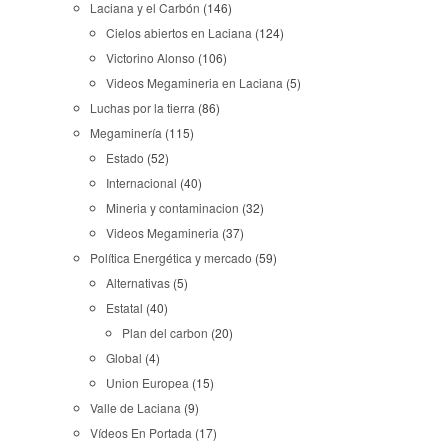
Laciana y el Carbón
(146)
Cielos abiertos en Laciana
(124)
Victorino Alonso
(106)
Videos Megamineria en Laciana
(5)
Luchas por la tierra
(86)
Megaminería
(115)
Estado
(52)
Internacional
(40)
Mineria y contaminacion
(32)
Videos Megamineria
(37)
Política Energética y mercado
(59)
Alternativas
(5)
Estatal
(40)
Plan del carbon
(20)
Global
(4)
Union Europea
(15)
Valle de Laciana
(9)
Vídeos En Portada
(17)