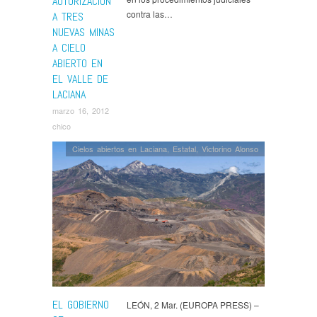
AUTORIZACIÓN
contra las…
A TRES
NUEVAS MINAS
A CIELO
ABIERTO EN
EL VALLE DE
LACIANA
marzo 16, 2012
chico
Cielos abiertos en Laciana
,
Estatal
,
Victorino Alonso
EL GOBIERNO
LEÓN, 2 Mar. (EUROPA PRESS) –