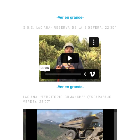
-Ver en grande-
S.O.S. LACIANA- RESERVA DE LA BIOSFERA. 22’35”
-Ver en grande-
LACIANA, “TERRITORIO COMANCHE” (ESCARABAJO
VERDE). 23’57”