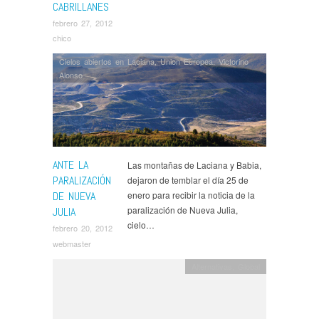
CABRILLANES
febrero 27, 2012
chico
Cielos abiertos en Laciana
,
Union Europea
,
Victorino
Alonso
ANTE LA
Las montañas de Laciana y Babia,
PARALIZACIÓN
dejaron de temblar el día 25 de
DE NUEVA
enero para recibir la noticia de la
paralización de Nueva Julia,
JULIA
cielo…
febrero 20, 2012
webmaster
Alternativas
,
Global