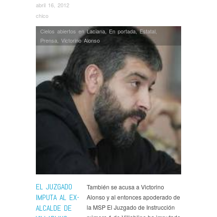
abril 16, 2012
chico
Cielos abiertos en Laciana
,
En portada
,
Estatal
,
Prensa
,
Victorino Alonso
EL JUZGADO
También se acusa a Victorino
IMPUTA AL EX-
Alonso y al entonces apoderado de
ALCALDE DE
la MSP El Juzgado de Instrucción