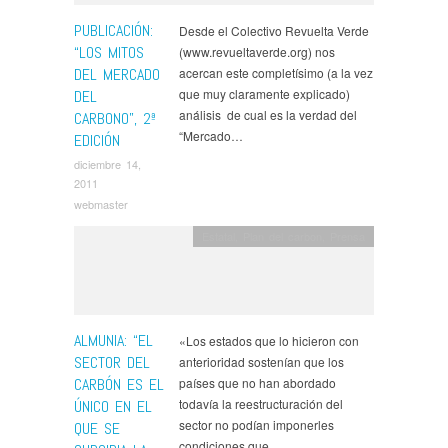
PUBLICACIÓN:
Desde el Colectivo Revuelta Verde
“LOS MITOS
(www.revueltaverde.org) nos
DEL MERCADO
acercan este completísimo (a la vez
que muy claramente explicado)
DEL
análisis de cual es la verdad del
CARBONO”, 2ª
“Mercado…
EDICIÓN
diciembre 14,
2011
webmaster
Estatal
,
Plan del carbon
,
Prensa
ALMUNIA: “EL
«Los estados que lo hicieron con
SECTOR DEL
anterioridad sostenían que los
CARBÓN ES EL
países que no han abordado
todavía la reestructuración del
ÚNICO EN EL
sector no podían imponerles
QUE SE
condiciones que…