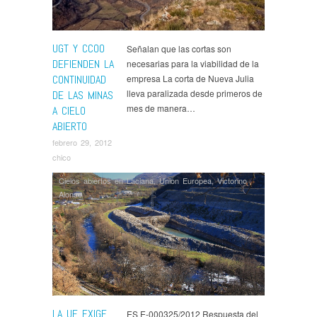
UGT Y CCOO
Señalan que las cortas son
DEFIENDEN LA
necesarias para la viabilidad de la
CONTINUIDAD
empresa La corta de Nueva Julia
lleva paralizada desde primeros de
DE LAS MINAS
mes de manera…
A CIELO
ABIERTO
febrero 29, 2012
chico
Cielos abiertos en Laciana
,
Union Europea
,
Victorino
Alonso
LA UE EXIGE
ES E-000325/2012 Respuesta del