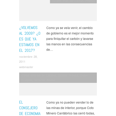
Estatal
,
Plan del carbon
,
Prensa
¿VOLVEMOS
Como ya se veía venir, el cambio
AL 2009? ¿O
de gobierno es el mejor momento
ES QUE YA
para finiquitar el carbón y lavarse
las manos en las consecuencias
ESTAMOS EN
de…
EL 2017?
noviembre 28,
2011
webmaster
Cielos abiertos en Laciana
,
Estatal
,
Prensa
,
Union
Europea
,
Victorino Alonso
EL
Como ya no pueden vender lo de
CONSEJERO
las minas de interior, porque Coto
DE ECONOMIA
Minero Cantábrico las cerró todas,