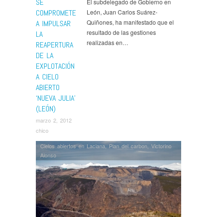
SE
El subdelegado de Gobierno en
COMPROMETE
León, Juan Carlos Suárez-
Quiñones, ha manifestado que el
A IMPULSAR
resultado de las gestiones
LA
realizadas en…
REAPERTURA
DE LA
EXPLOTACIÓN
A CIELO
ABIERTO
‘NUEVA JULIA’
(LEÓN)
marzo 2, 2012
chico
Cielos abiertos en Laciana
,
Plan del carbon
,
Victorino
Alonso