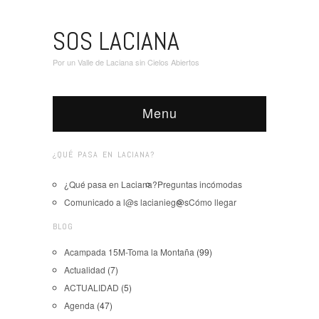
SOS LACIANA
Por un Valle de Laciana sin Cielos Abiertos
Menu
¿QUÉ PASA EN LACIANA?
¿Qué pasa en Laciana?
Preguntas incómodas
Comunicado a l@s lacianieg@s
Cómo llegar
BLOG
Acampada 15M-Toma la Montaña
(99)
Actualidad
(7)
ACTUALIDAD
(5)
Agenda
(47)