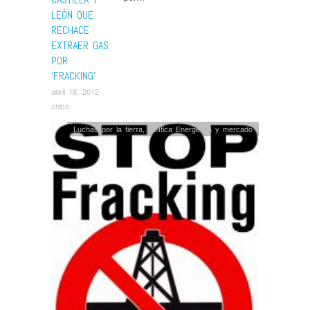
LEÓN QUE
RECHACE
EXTRAER GAS
POR
‘FRACKING’
abril 18, 2012
chico
Luchas por la tierra
,
Política Energética y mercado