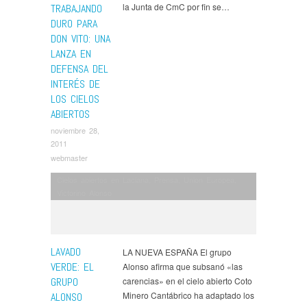
la Junta de CmC por fin se…
TRABAJANDO
DURO PARA
DON VITO: UNA
LANZA EN
DEFENSA DEL
INTERÉS DE
LOS CIELOS
ABIERTOS
noviembre 28,
2011
webmaster
Cielos abiertos en Laciana
,
Prensa
,
Union Europea
,
Victorino Alonso
LAVADO
LA NUEVA ESPAÑA El grupo
VERDE: EL
Alonso afirma que subsanó «las
GRUPO
carencias» en el cielo abierto Coto
Minero Cantábrico ha adaptado los
ALONSO