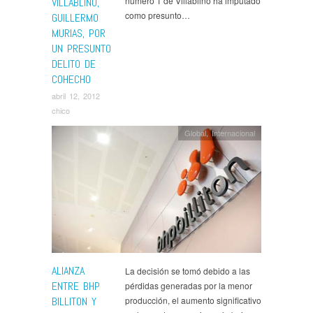
número 1 de Villablino ha imputado
VILLABLINO,
como presunto…
GUILLERMO
MURIAS, POR
UN PRESUNTO
DELITO DE
COHECHO
abril 12, 2012
chico
Global
,
Internacional
ALIANZA
La decisión se tomó debido a las
ENTRE BHP
pérdidas generadas por la menor
BILLITON Y
producción, el aumento significativo