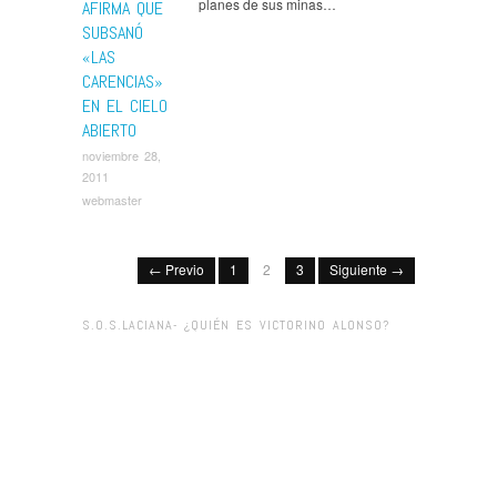
planes de sus minas…
AFIRMA QUE
SUBSANÓ
«LAS
CARENCIAS»
EN EL CIELO
ABIERTO
noviembre 28,
2011
webmaster
← Previo
1
2
3
Siguiente →
S.O.S.LACIANA- ¿QUIÉN ES VICTORINO ALONSO?