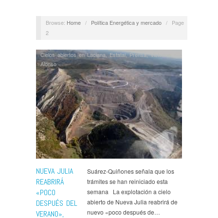
Browse:
Home
/
Política Energética y mercado
/
Page
2
Cielos abiertos en Laciana
,
Estatal
,
Prensa
,
Victorino
Alonso
NUEVA JULIA
Suárez-Quiñones señala que los
REABRIRÁ
trámites se han reiniciado esta
«POCO
semana La explotación a cielo
abierto de Nueva Julia reabrirá de
DESPUÉS DEL
nuevo «poco después de…
VERANO»,