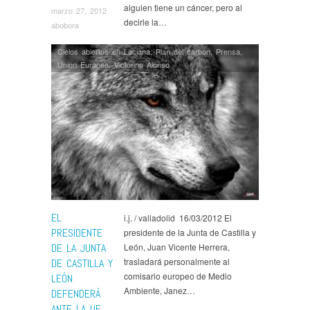
alguien tiene un cáncer, pero al
marzo 27, 2012
decirle la…
abobora
Cielos abiertos en Laciana
,
Plan del carbon
,
Prensa
,
Union Europea
,
Victorino Alonso
EL
i.j. / valladolid 16/03/2012 El
PRESIDENTE
presidente de la Junta de Castilla y
DE LA JUNTA
León, Juan Vicente Herrera,
trasladará personalmente al
DE CASTILLA Y
comisario europeo de Medio
LEÓN
Ambiente, Janez…
DEFENDERÁ
ANTE LA UE