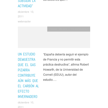
SUBSIDIA LA
ACTIVIDAD”
diciembre 13,
2011
webmaster
Global
,
Mineria y contaminacion
UN ESTUDIO
“España debería seguir el ejemplo
DEMUESTRA
de Francia y no permitir esta
QUE EL GAS
práctica destructiva”, afirma Robert
Howarth, de la Universidad de
PIZARRA
Cornell (EEUU), autor del
CONTRIBUYE
estudio….
AÚN MÁS QUE
EL CARBÓN AL
EFECTO
INVERNADERO
diciembre 10,
2011