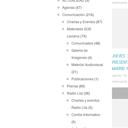
ACTUALIDAD
(5)
webmaster
Agenda
(47)
Comunicación
(216)
Charlas y Eventos
(87)
Materiales SOS
Laciana
(74)
Comunicados
(48)
Galeria de
JUEVES 
Imagenes
(4)
PRESENT
Material Audiovisual
MADRID Y
(21)
agosto 10,
Publicaciones
(1)
webmaster
Prensa
(69)
Acampad
Radio Lila
(36)
Prensa
Charlas y eventos
Radio Lila
(5)
Contra-Informativo
(5)