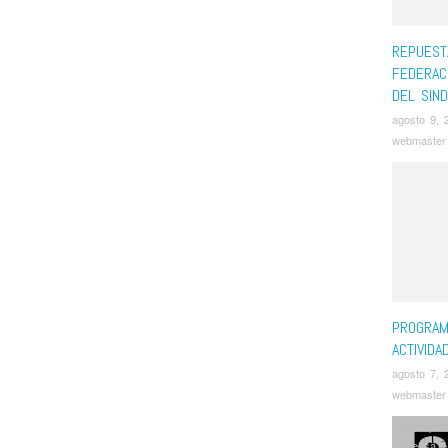
REPUEST
FEDERAC
DEL SIND
agosto 9, 
webmaster
PROGRAM
ACTIVIDA
agosto 7, 
webmaster
Acampad
Prensa