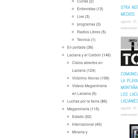
Cuñas
(2)
OTRA NOT
Entrevistas
(13)
MEDIOS:
Live
(3)
agosto 10,
programas
(3)
webmaster
Radios Libres
(5)
Tecnica
(1)
Acampad
Alonso
En portada
(36)
Laciana y el Carbón
(146)
Cielos abiertos en
Laciana
(124)
COMUNIC
Victorino Alonso
(106)
LA PLAY
Videos Megamineria
MONTAÑA
en Laciana
(5)
LOS LACI
LACIANIE
Luchas por la tierra
(86)
agosto 10,
Megaminería
(115)
webmaster
Estado
(52)
Internacional
(40)
Mineria y