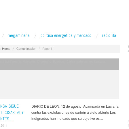
megaminería
política energética y mercado
radio lila
:
Home
/
Comunicación
/
Page 11
a 15M-Toma la Montaña
,
Charlas y Eventos
,
Cielos abiertos en Laciana
,
ENSA SIGUE
DIARIO DE LEON, 12 de agosto. Acampada en Laciana
O COSAS MUY
contra las explotaciones de carbón a cielo abierto Los
ANTES…
indignados han indicado que su objetivo es…
 2011