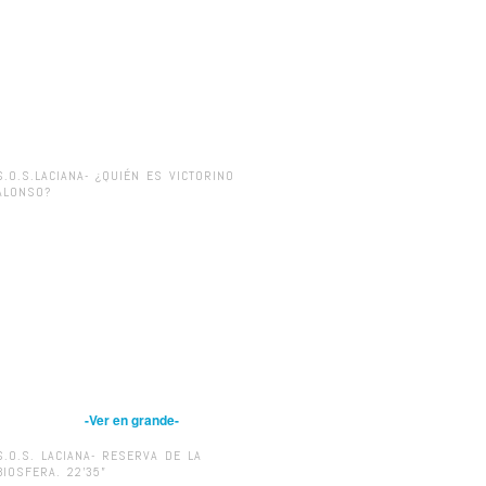
S.O.S.LACIANA- ¿QUIÉN ES VICTORINO
ALONSO?
-Ver en grande-
S.O.S. LACIANA- RESERVA DE LA
BIOSFERA. 22’35”