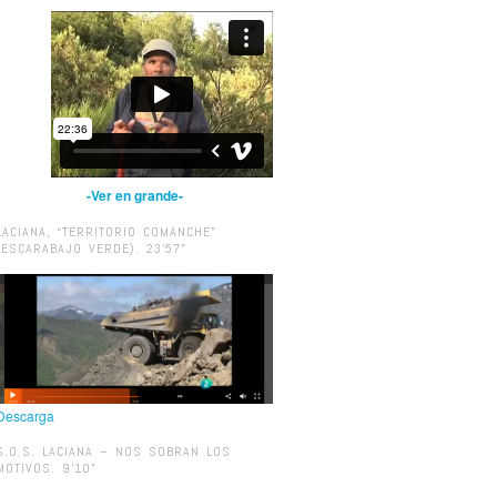
-Ver en grande-
LACIANA, “TERRITORIO COMANCHE”
(ESCARABAJO VERDE). 23’57”
Descarga
S.O.S. LACIANA – NOS SOBRAN LOS
MOTIVOS. 9’10”