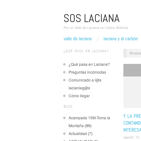
SOS LACIANA
Por un Valle de Laciana sin Cielos Abiertos
valle de laciana
laciana y el carbón
¿QUÉ PASA EN LACIANA?
Browse
¿Qué pasa en Laciana?
Acampad
Preguntas incómodas
Prensa
Comunicado a l@s
lacianieg@s
Cómo llegar
BLOG
Y LA PR
Acampada 15M-Toma la
CONTAND
Montaña
(99)
INTERES
Actualidad
(7)
agosto 12,