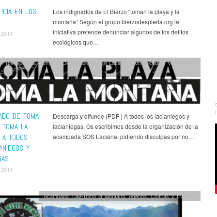
ICIA EN LOS
Los indignados de El Bierzo “toman la playa y la
montaña” Según el grupo bierzodespierta.org la
iniciativa pretende denunciar algunos de los delitos
 2011
ecológicos que…
a 15M-Toma la Montaña
,
Cielos abiertos en Laciana
,
Comunicados
,
Victorino
ADO DE TOMA
Descarga y difunde (PDF ) A todos los lacianiegos y
A TOMA LA
lacianiegas, Os escribimos desde la organización de la
 A TODOS
acampada SOS Laciana, pidiendo disculpas por no…
ANIEGOS Y
GAS.
 2011
Acampada 15M-Toma la Montaña
,
Agenda
,
Charlas y Eventos