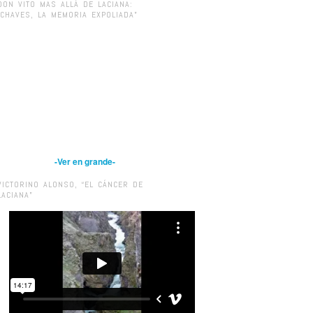
DON VITO MAS ALLÁ DE LACIANA:
“CHAVES, LA MEMORIA EXPOLIADA”
-Ver en grande-
VICTORINO ALONSO, “EL CÁNCER DE
LACIANA”