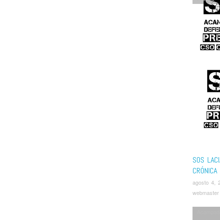
SOS LACI
CRÓNICA
agosto 4, 
webmaster
Acampad