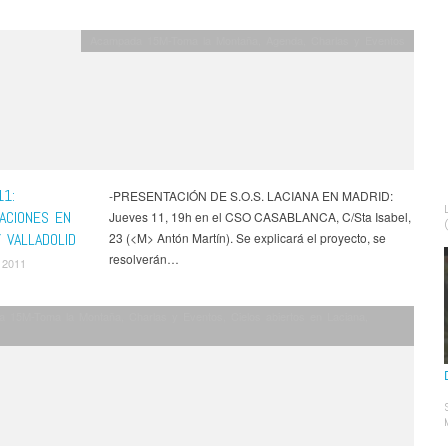
Acampada 15M-Toma la Montaña
,
Agenda
,
Charlas y Eventos
11:
-PRESENTACIÓN DE S.O.S. LACIANA EN MADRID:
ACIONES EN
Jueves 11, 19h en el CSO CASABLANCA, C/Sta Isabel,
 VALLADOLID
23 (<M> Antón Martín). Se explicará el proyecto, se
resolverán…
 2011
a 15M-Toma la Montaña
,
Charlas y Eventos
,
Cielos abiertos en Laciana
,