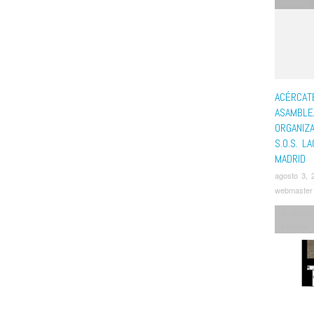
Laciana
ACÉRCAT
ASAMBLE
ORGANIZA
S.O.S. L
MADRID
agosto 3, 
webmaster
Acampad
Laciana