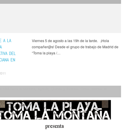
E A LA
Viernes 5 de agosto a las 19h de la tarde. ¡Hola
A
compañer@s! Desde el grupo de trabajo de Madrid de
TIVA DEL
“Toma la playa /…
ACIANA EN
2011
a 15M-Toma la Montaña
,
Agenda
,
Charlas y Eventos
,
Cielos abiertos en