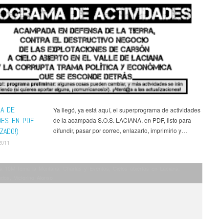
A DE
Ya llegó, ya está aquí, el superprograma de actividades
DES EN PDF
de la acampada S.O.S. LACIANA, en PDF, listo para
IZADO!)
difundir, pasar por correo, enlazarlo, imprimirlo y…
2011
a 15M-Toma la Montaña
,
Charlas y Eventos
,
Cielos abiertos en Laciana
,
ados
,
Victorino Alonso