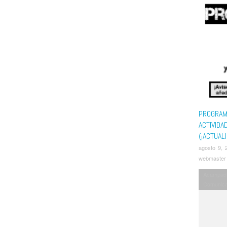
PROGRAM
ACTIVIDA
(¡ACTUAL
agosto 9, 
webmaster
Acampad
Comunic