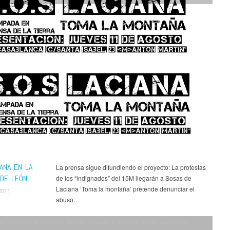
ANA EN LA
La prensa sigue difundiendo el proyecto: La protestas
 DE LEÓN
de los “indignados” del 15M llegarán a Sosas de
Laciana ‘Toma la montaña’ pretende denunciar el
2011
abuso…
a 15M-Toma la Montaña
,
Agenda
,
Charlas y Eventos
,
Cielos abiertos en