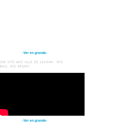
-Ver en grande-
DON VITO MÁS ALLÁ DE LACIANA: “RÍO
IBIAS, RÍO NEGRO”
-Ver en grande-