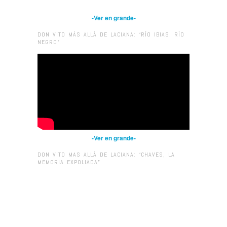
-Ver en grande-
DON VITO MÁS ALLÁ DE LACIANA: “RÍO IBIAS, RÍO
NEGRO”
-Ver en grande-
DON VITO MAS ALLÁ DE LACIANA: “CHAVES, LA
MEMORIA EXPOLIADA”