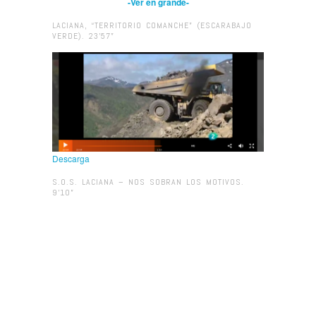
-Ver en grande-
LACIANA, “TERRITORIO COMANCHE” (ESCARABAJO
VERDE). 23’57”
Descarga
S.O.S. LACIANA – NOS SOBRAN LOS MOTIVOS.
9’10”