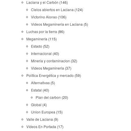
Laciana y el Carbón
(146)
Cielos abiertos en Laciana
(124)
Victorino Alonso
(106)
Videos Megamineria en Laciana
(5)
Luchas por la tierra
(86)
Megaminería
(115)
Estado
(52)
Internacional
(40)
Mineria y contaminacion
(32)
Videos Megamineria
(37)
Política Energética y mercado
(59)
Alternativas
(5)
Estatal
(40)
Plan del carbon
(20)
Global
(4)
Union Europea
(15)
Valle de Laciana
(9)
Vídeos En Portada
(17)