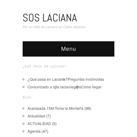
SOS LACIANA
Por un Valle de Laciana sin Cielos Abiertos
Menu
¿QUÉ PASA EN LACIANA?
¿Qué pasa en Laciana?
Preguntas incómodas
Comunicado a l@s lacianieg@s
Cómo llegar
BLOG
Acampada 15M-Toma la Montaña
(99)
Actualidad
(7)
ACTUALIDAD
(5)
Agenda
(47)