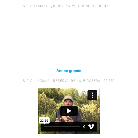
S.O.S.LACIANA- ¿QUIÉN ES VICTORINO ALONSO?
-Ver en grande-
S.O.S. LACIANA- RESERVA DE LA BIOSFERA. 22’35”