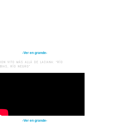
-Ver en grande-
DON VITO MÁS ALLÁ DE LACIANA: “RÍO
IBIAS, RÍO NEGRO”
-Ver en grande-