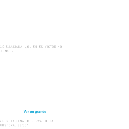
S.O.S.LACIANA- ¿QUIÉN ES VICTORINO
ALONSO?
-Ver en grande-
S.O.S. LACIANA- RESERVA DE LA
BIOSFERA. 22’35”