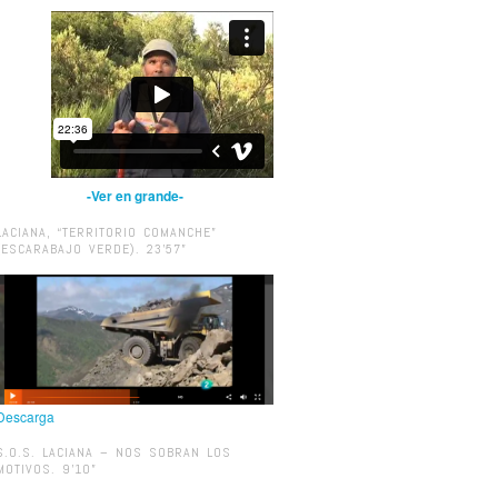
-Ver en grande-
LACIANA, “TERRITORIO COMANCHE”
(ESCARABAJO VERDE). 23’57”
Descarga
S.O.S. LACIANA – NOS SOBRAN LOS
MOTIVOS. 9’10”