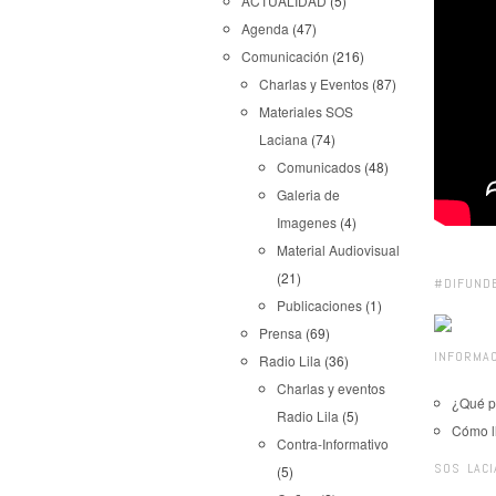
ACTUALIDAD
(5)
Agenda
(47)
Comunicación
(216)
Charlas y Eventos
(87)
Materiales SOS
Laciana
(74)
Comunicados
(48)
Galeria de
Imagenes
(4)
Material Audiovisual
(21)
#DIFUND
Publicaciones
(1)
Prensa
(69)
INFORMAC
Radio Lila
(36)
Charlas y eventos
¿Qué p
Radio Lila
(5)
Cómo l
Contra-Informativo
SOS LACI
(5)