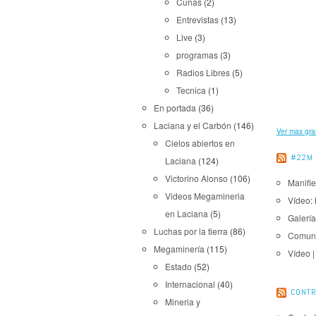
Cuñas
(2)
Entrevistas
(13)
Live
(3)
programas
(3)
Radios Libres
(5)
Tecnica
(1)
En portada
(36)
Laciana y el Carbón
(146)
Ver mas gr
Cielos abiertos en
#22M
Laciana
(124)
Victorino Alonso
(106)
Manifie
Videos Megamineria
Vídeo: 
en Laciana
(5)
Galería
Luchas por la tierra
(86)
Comuni
Megaminería
(115)
Vídeo 
Estado
(52)
Internacional
(40)
CONTR
Mineria y