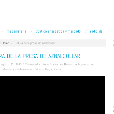
megaminería
política energética y mercado
radio lila
:
Home
/
Rotura de la presa de Aznalcóllar
RA DE LA PRESA DE AZNALCÓLLAR
/
agosto 23, 2013
/
Comentarios desactivados
en Rotura de la presa de
/
Mineria y contaminacion
,
Videos Megamineria