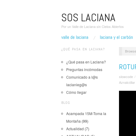
SOS LACIANA
Por un Valle de Laciana sin Cielos Abiertos
valle de laciana
laciana y el carbón
¿QUÉ PASA EN LACIANA?
Browse
¿Qué pasa en Laciana?
ROTU
Preguntas incómodas
slowcode
Comunicado a l@s
Aznalcóllar
lacianieg@s
Cómo llegar
BLOG
Acampada 15M-Toma la
Montaña
(99)
Actualidad
(7)