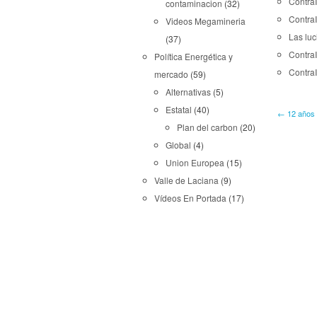
Contra
contaminacion
(32)
Contra
Videos Megamineria
Las luc
(37)
Contra
Política Energética y
Contra
mercado
(59)
Alternativas
(5)
Estatal
(40)
← 12 años d
Plan del carbon
(20)
Global
(4)
Union Europea
(15)
Valle de Laciana
(9)
Vídeos En Portada
(17)