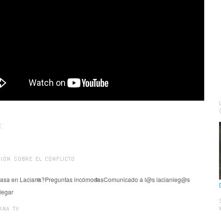
E
IÓN SOBRE EL CONFLICTO
asa en Laciana?
Preguntas incómodas
Comunicado a l@s lacianieg@s
legar
ANA TV