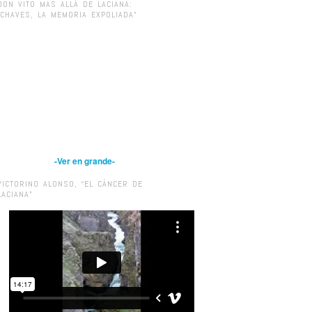
DON VITO MAS ALLÁ DE LACIANA:
“CHAVES, LA MEMORIA EXPOLIADA”
-Ver en grande-
VICTORINO ALONSO, “EL CÁNCER DE
LACIANA”