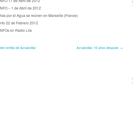
INFO 17 de Abril de 2012
INFO – 1 de Abril de 2012
has por el Agua se reúnen en Marseille (France)
Info 22 de Febrero 2012
INFOs en Radio Lila
el vertido de Aznalcóllar
Aznalcóllar, 10 años después →