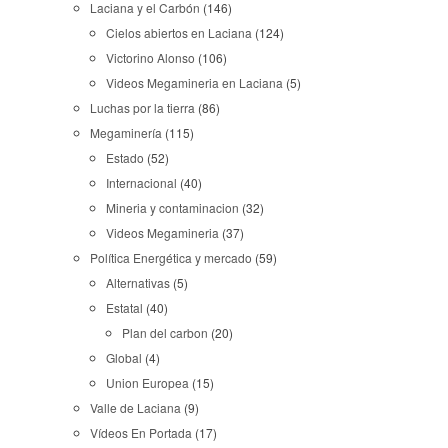
Laciana y el Carbón
(146)
Cielos abiertos en Laciana
(124)
Victorino Alonso
(106)
Videos Megamineria en Laciana
(5)
Luchas por la tierra
(86)
Megaminería
(115)
Estado
(52)
Internacional
(40)
Mineria y contaminacion
(32)
Videos Megamineria
(37)
Política Energética y mercado
(59)
Alternativas
(5)
Estatal
(40)
Plan del carbon
(20)
Global
(4)
Union Europea
(15)
Valle de Laciana
(9)
Vídeos En Portada
(17)