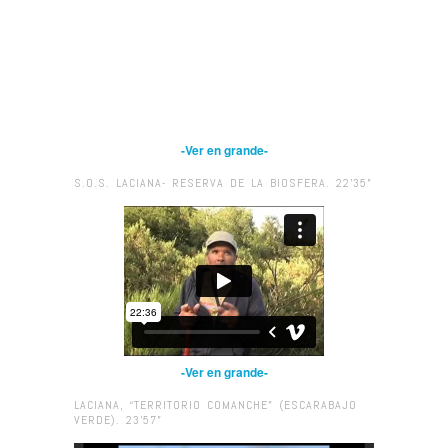
-Ver en grande-
S.O.S. LACIANA- RESERVA DE LA BIOSFERA. 22’35”
-Ver en grande-
LACIANA, “TERRITORIO COMANCHE” (ESCARABAJO
VERDE). 23’57”