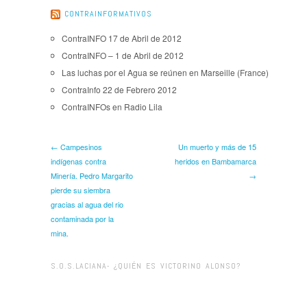
CONTRAINFORMATIVOS
ContraINFO 17 de Abril de 2012
ContraINFO – 1 de Abril de 2012
Las luchas por el Agua se reúnen en Marseille (France)
ContraInfo 22 de Febrero 2012
ContraINFOs en Radio Lila
← Campesinos
Un muerto y más de 15
indígenas contra
heridos en Bambamarca
Minería. Pedro Margarito
→
pierde su siembra
gracias al agua del rio
contaminada por la
mina.
S.O.S.LACIANA- ¿QUIÉN ES VICTORINO ALONSO?