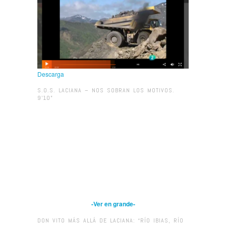
Descarga
S.O.S. LACIANA – NOS SOBRAN LOS MOTIVOS.
9’10”
-Ver en grande-
DON VITO MÁS ALLÁ DE LACIANA: “RÍO IBIAS, RÍO