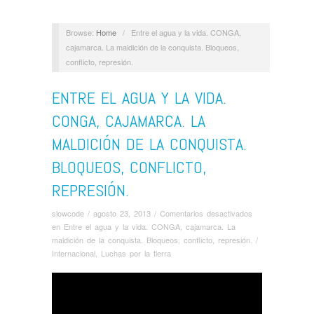
Browse:
Home
/
Entre el agua y la vida. CONGA,
cajamarca. La maldición de la conquista. Bloqueos,
conflicto, represión.
ENTRE EL AGUA Y LA VIDA.
CONGA, CAJAMARCA. LA
MALDICIÓN DE LA CONQUISTA.
BLOQUEOS, CONFLICTO,
REPRESIÓN.
slowcode
/
agosto 23, 2013
/
Comentarios desactivados
en Entre el agua y la vida. CONGA, cajamarca. La
maldición de la conquista. Bloqueos, conflicto, represión.
/
Internacional
,
Luchas por la tierra