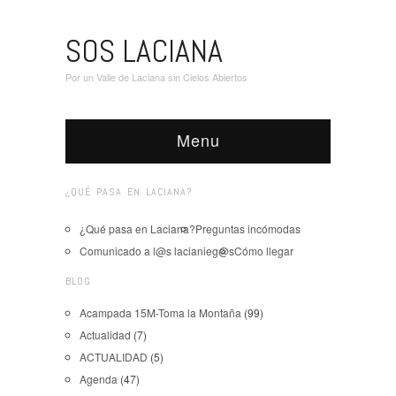
SOS LACIANA
Por un Valle de Laciana sin Cielos Abiertos
Menu
¿QUÉ PASA EN LACIANA?
¿Qué pasa en Laciana?
Preguntas incómodas
Comunicado a l@s lacianieg@s
Cómo llegar
BLOG
Acampada 15M-Toma la Montaña
(99)
Actualidad
(7)
ACTUALIDAD
(5)
Agenda
(47)