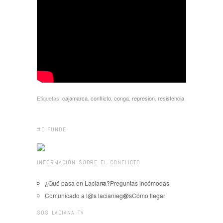
Etiquetas:
cajamarca
,
conflicto
,
conga
,
represion
,
resistencia
#DIFUNDE
INFORMACIÓN SOBRE EL CONFLICTO
¿Qué pasa en Laciana?
Preguntas incómodas
Comunicado a l@s lacianieg@s
Cómo llegar
SOS LACIANA TV