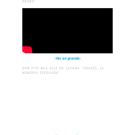
NEGRO”
-Ver en grande-
DON VITO MAS ALLÁ DE LACIANA: “CHAVES, LA
MEMORIA EXPOLIADA”