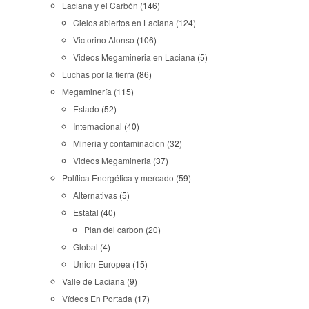
Laciana y el Carbón
(146)
Cielos abiertos en Laciana
(124)
Victorino Alonso
(106)
Videos Megamineria en Laciana
(5)
Luchas por la tierra
(86)
Megaminería
(115)
Estado
(52)
Internacional
(40)
Mineria y contaminacion
(32)
Videos Megamineria
(37)
Política Energética y mercado
(59)
Alternativas
(5)
Estatal
(40)
Plan del carbon
(20)
Global
(4)
Union Europea
(15)
Valle de Laciana
(9)
Vídeos En Portada
(17)