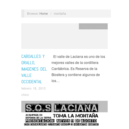
Browse:
Home
/
montaña
Valle de Laciana
CABOALLES Y
El valle de Laciana es uno de los
ORALLO,
mejores valles de la cordillera
IMAGENES DEL
Cantábrica. Es Reserva de la
Biosfera y contiene algunos de
VALLE
los…
OCCIDENTAL
febrero 18, 2013
chico
Acampada 15M-Toma la Montaña
,
Charlas y Eventos
,
Cielos abiertos en Laciana
,
Prensa