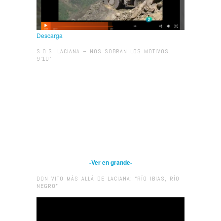
Descarga
S.O.S. LACIANA – NOS SOBRAN LOS MOTIVOS.
9’10”
-Ver en grande-
DON VITO MÁS ALLÁ DE LACIANA: “RÍO IBIAS, RÍO
NEGRO”