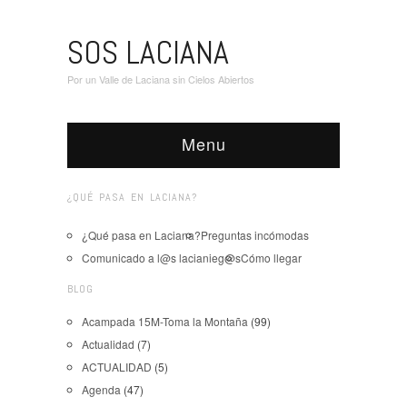
SOS LACIANA
Por un Valle de Laciana sin Cielos Abiertos
Menu
¿QUÉ PASA EN LACIANA?
¿Qué pasa en Laciana?
Preguntas incómodas
Comunicado a l@s lacianieg@s
Cómo llegar
BLOG
Acampada 15M-Toma la Montaña
(99)
Actualidad
(7)
ACTUALIDAD
(5)
Agenda
(47)