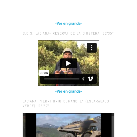
-Ver en grande-
S.O.S. LACIANA- RESERVA DE LA BIOSFERA. 22’35”
-Ver en grande-
LACIANA, “TERRITORIO COMANCHE” (ESCARABAJO
VERDE). 23’57”