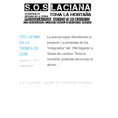
SOS LACIANA
La prensa sigue difundiendo el
EN LA
proyecto: La protestas de los
CRÓNICA DE
“indignados” del 15M llegarán a
Sosas de Laciana ‘Toma la
LEÓN
montaña’ pretende denunciar el
agosto 4, 2011
abuso…
webmaster
S.O.S.LACIANA- ¿QUIÉN ES VICTORINO ALONSO?