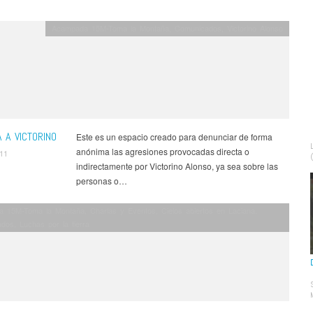
Acampada 15M-Toma la Montaña
,
Comunicados
,
Victorino Alonso
 A VICTORINO
Este es un espacio creado para denunciar de forma
anónima las agresiones provocadas directa o
011
indirectamente por Victorino Alonso, ya sea sobre las
personas o…
a 15M-Toma la Montaña
,
Charlas y Eventos
,
Cielos abiertos en Laciana
,
ados
,
Luchas por la tierra