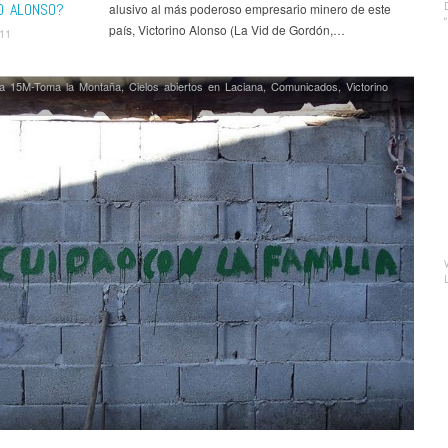
NO ALONSO?
alusivo al más poderoso empresario minero de este
país, Victorino Alonso (La Vid de Gordón,…
011
a 15M-Toma la Montaña
,
Cielos abiertos en Laciana
,
Comunicados
,
Victorino