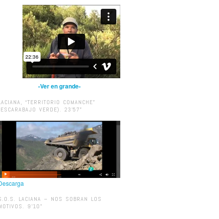
-Ver en grande-
LACIANA, “TERRITORIO COMANCHE”
(ESCARABAJO VERDE). 23’57”
Descarga
S.O.S. LACIANA – NOS SOBRAN LOS
MOTIVOS. 9’10”