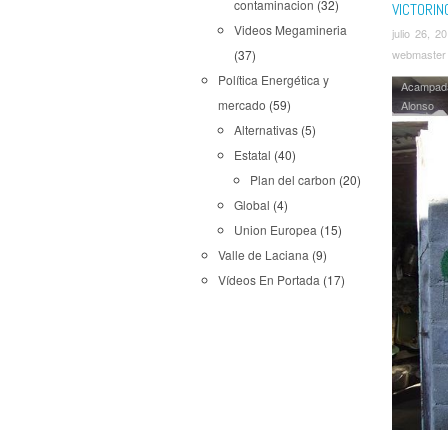
contaminacion
(32)
VICTORI
Videos Megamineria
julio 26, 2
webmaster
(37)
Política Energética y
Acampad
mercado
(59)
Alonso
Alternativas
(5)
Estatal
(40)
Plan del carbon
(20)
Global
(4)
Union Europea
(15)
Valle de Laciana
(9)
Vídeos En Portada
(17)