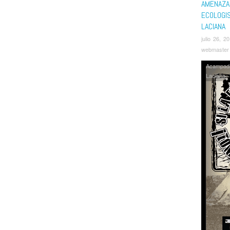
AMENAZA
ECOLOGI
LACIANA
julio 26, 2
webmaster
Acampad
Laciana
,