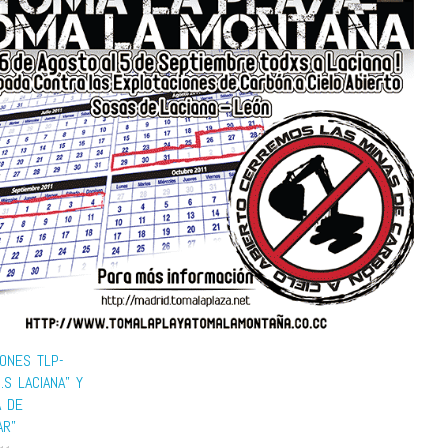
IONES TLP-
O.S LACIANA” Y
A DE
AR”