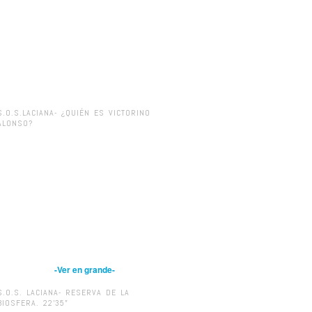
S.O.S.LACIANA- ¿QUIÉN ES VICTORINO
ALONSO?
-Ver en grande-
S.O.S. LACIANA- RESERVA DE LA
BIOSFERA. 22’35”