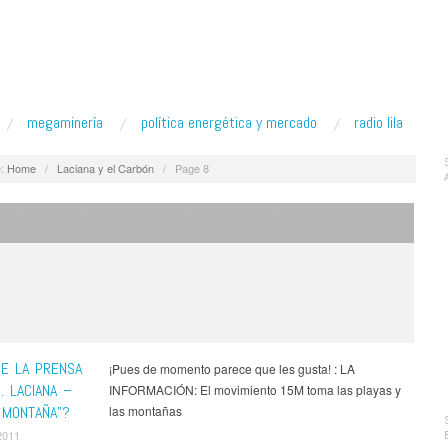
megaminería
política energética y mercado
radio lila
:
Home
/
Laciana y el Carbón
/
Page 8
a 15M-Toma la Montaña
,
Charlas y Eventos
,
Cielos abiertos en Laciana
,
CE LA PRENSA
¡Pues de momento parece que les gusta! : LA
S. LACIANA –
INFORMACIÓN: El movimiento 15M toma las playas y
 MONTAÑA”?
las montañas
2011