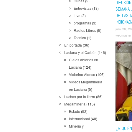
Cuñas
(2)
DIFUSIÓN
Entrevistas
(13)
SEMANA 
DE LAS 
Live
(3)
INDIGNAD
programas
(3)
julio 26, 2
Radios Libres
(5)
webmaster
Tecnica
(1)
Acampad
En portada
(36)
Alonso
Laciana y el Carbón
(146)
Cielos abiertos en
Laciana
(124)
Victorino Alonso
(106)
Videos Megamineria
en Laciana
(5)
Luchas por la tierra
(86)
Megaminería
(115)
Estado
(52)
Internacional
(40)
Mineria y
¿A QUIÉ