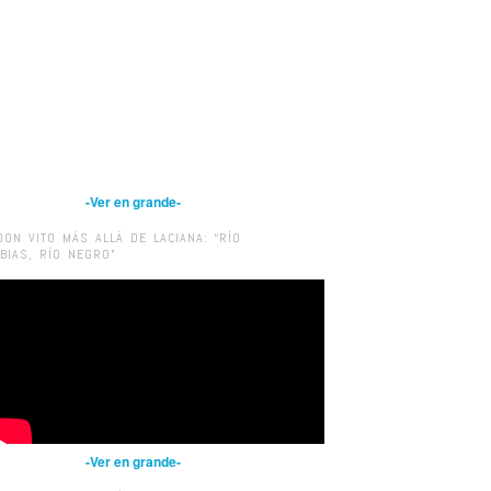
-Ver en grande-
DON VITO MÁS ALLÁ DE LACIANA: “RÍO
IBIAS, RÍO NEGRO”
-Ver en grande-