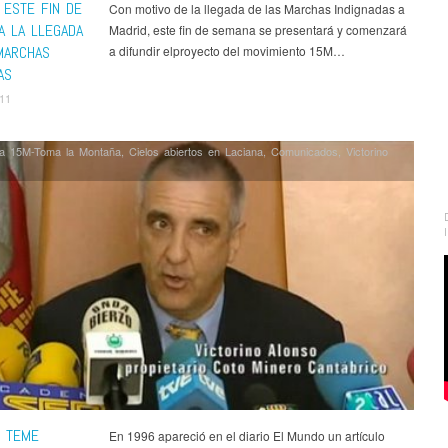
 ESTE FIN DE
Con motivo de la llegada de las Marchas Indignadas a
A LA LLEGADA
Madrid, este fin de semana se presentará y comenzará
MARCHAS
a difundir elproyecto del movimiento 15M…
AS
011
a 15M-Toma la Montaña
,
Cielos abiertos en Laciana
,
Comunicados
,
Victorino
N TEME
En 1996 apareció en el diario El Mundo un artículo