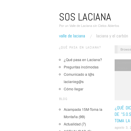
SOS LACIANA
Por un Valle de Laciana sin Cielos Abiertos
valle de laciana
laciana y el carbón
¿QUÉ PASA EN LACIANA?
Browse
¿Qué pasa en Laciana?
Acampad
Preguntas incómodas
Prensa
Comunicado a l@s
lacianieg@s
Cómo llegar
BLOG
¿QUÉ DI
Acampada 15M-Toma la
DE “S.O.
Montaña
(99)
TOMA LA
Actualidad
(7)
agosto 3, 