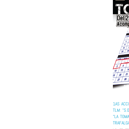
1AS ACC
TLM: “S.
“LA TOM
TRAFALG