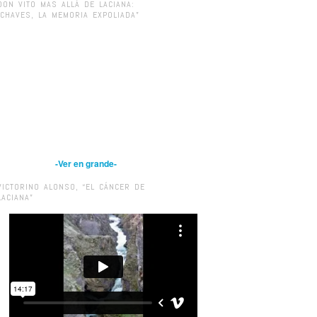
DON VITO MAS ALLÁ DE LACIANA:
“CHAVES, LA MEMORIA EXPOLIADA”
-Ver en grande-
VICTORINO ALONSO, “EL CÁNCER DE
LACIANA”