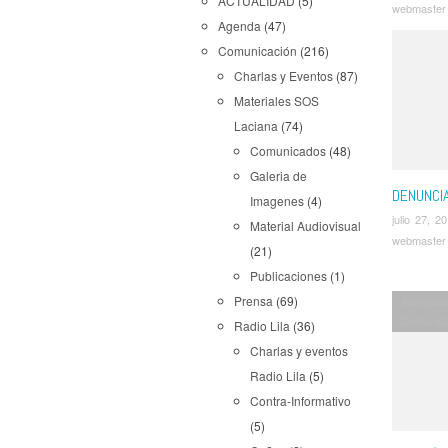
ACTUALIDAD
(5)
webmaster
Agenda
(47)
Comunicación
(216)
Charlas y Eventos
(87)
Materiales SOS
Laciana
(74)
Comunicados
(48)
Galeria de
DENUNCIA
Imagenes
(4)
julio 27, 2
Material Audiovisual
webmaster
(21)
Publicaciones
(1)
Prensa
(69)
Acampad
Comunic
Radio Lila
(36)
Charlas y eventos
Radio Lila
(5)
Contra-Informativo
(5)