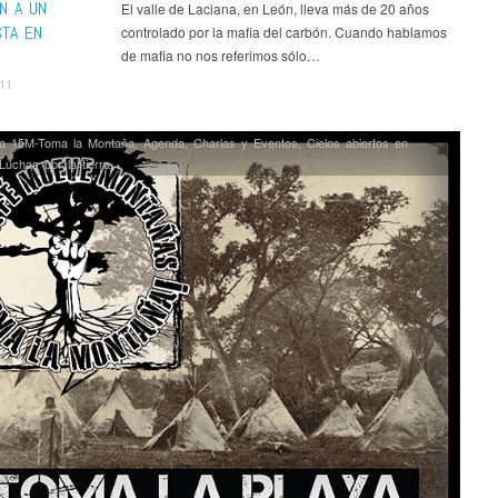
N A UN
El valle de Laciana, en León, lleva más de 20 años
STA EN
controlado por la mafia del carbón. Cuando hablamos
de mafia no nos referimos sólo…
011
a 15M-Toma la Montaña
,
Agenda
,
Charlas y Eventos
,
Cielos abiertos en
Luchas por la tierra